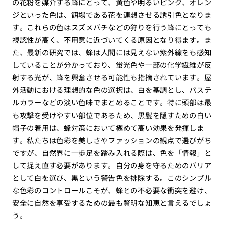
の花粉を媒介する蜂にとって、黄色や明るいピンク、オレン
ジといった色は、餌場である花を連想させる誘引色となりま
す。これらの色はスズメバチなどの狩りを行う蜂にとっても
視認性が高く、不用意に近づいてくる原因となり得ます。ま
た、最新の研究では、蜂は人間には見えない紫外線をも感知
していることが分かっており、蛍光色や一部の化学繊維が反
射する光が、蜂を興奮させる可能性も指摘されています。屋
外活動における理想的な色の選択は、白を基調とし、パステ
ルカラーなどの淡い色味でまとめることです。特に頭部は最
も攻撃を受けやすい部位であるため、黒髪を隠すための白い
帽子の着用は、蜂対策において極めて高い効果を発揮しま
す。私たちは色彩を美しさやファッションの観点で選びがち
ですが、自然界に一歩足を踏み入れる際は、色を「情報」と
して捉え直す必要があります。自分の身を守るためのバリア
として白を選び、黒という警告色を排除する。このシンプル
な色彩のコントロールこそが、蜂との不必要な衝突を避け、
安全に自然を享受するための最も賢明な知恵と言えるでしょ
う。