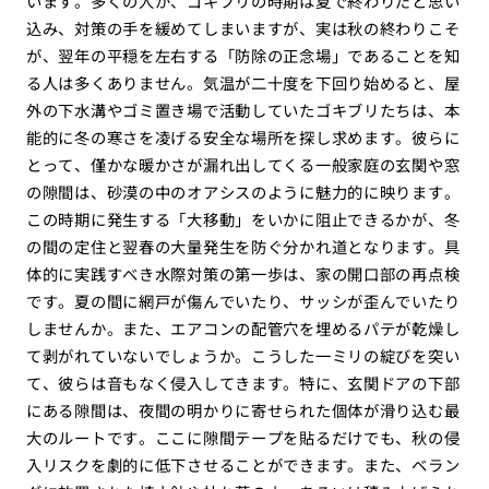
います。多くの人が、ゴキブリの時期は夏で終わりだと思い
込み、対策の手を緩めてしまいますが、実は秋の終わりこそ
が、翌年の平穏を左右する「防除の正念場」であることを知
る人は多くありません。気温が二十度を下回り始めると、屋
外の下水溝やゴミ置き場で活動していたゴキブリたちは、本
能的に冬の寒さを凌げる安全な場所を探し求めます。彼らに
とって、僅かな暖かさが漏れ出してくる一般家庭の玄関や窓
の隙間は、砂漠の中のオアシスのように魅力的に映ります。
この時期に発生する「大移動」をいかに阻止できるかが、冬
の間の定住と翌春の大量発生を防ぐ分かれ道となります。具
体的に実践すべき水際対策の第一歩は、家の開口部の再点検
です。夏の間に網戸が傷んでいたり、サッシが歪んでいたり
しませんか。また、エアコンの配管穴を埋めるパテが乾燥し
て剥がれていないでしょうか。こうした一ミリの綻びを突い
て、彼らは音もなく侵入してきます。特に、玄関ドアの下部
にある隙間は、夜間の明かりに寄せられた個体が滑り込む最
大のルートです。ここに隙間テープを貼るだけでも、秋の侵
入リスクを劇的に低下させることができます。また、ベラン