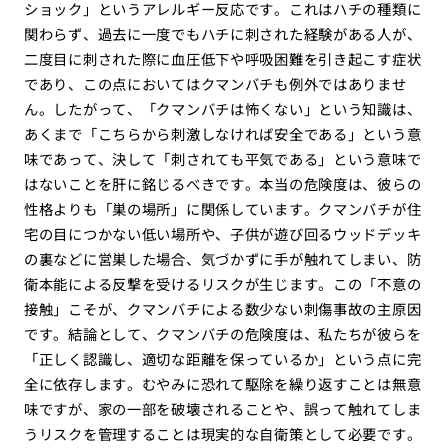
ショック」というアレルギー反応です。これはハチの種類に
関わらず、過去に一度でもハチに刺された経験がある人が、
二度目に刺された際に血圧低下や呼吸困難を引き起こす症状
であり、この点においてはクマンバチも例外ではありませ
ん。したがって、「クマンバチは怖くない」という知識は、
あくまで「こちらから刺激しなければ安全である」という意
味であって、決して「刺されても平気である」という意味で
はないことを肝に銘じるべきです。本当の危険度は、彼らの
性格よりも「巣の場所」に関係しています。クマンバチが住
宅の目につかない低い場所や、子供が遊び回るウッドデッキ
の裏などに営巣した場合、気づかずに手が触れてしまい、防
衛本能による反撃を受けるリスクが生じます。この「不意の
接触」こそが、クマンバチによる数少ない刺傷事故の主原因
です。結論として、クマンバチの危険度は、私たちが彼らを
「正しく認識し、適切な距離を保っているか」という点に完
全に依存します。むやみに恐れて駆除を繰り返すことは無意
味ですが、家の一部を破壊されることや、誤って触れてしま
うリスクを管理することは現実的な自衛策として必要です。