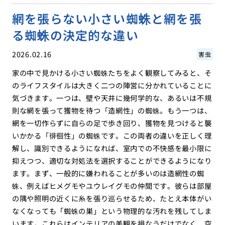
網を張らない小さい蜘蛛と網を張
る蜘蛛の決定的な違い
2026.02.16
害虫
家の中で見かける小さい蜘蛛たちをよく観察してみると、そ
のライフスタイルは大きく二つの陣営に分かれていることに
気づきます。一つは、壁や天井に幾何学的な、あるいは不規
則な網を張って獲物を待つ「造網性」の蜘蛛。もう一つは、
網を一切作らずに自らの足で歩き回り、獲物を見つけると襲
いかかる「徘徊性」の蜘蛛です。この両者の違いを正しく理
解し、識別できるようになれば、室内での不快感を最小限に
抑えつつ、適切な対処法を選択することができるようになり
ます。まず、一般的に嫌われることが多いのは造網性の蜘
蛛、例えばヒメグモやユウレイグモの仲間です。彼らは部屋
の隅や照明の近くに糸を張り巡らせるため、たとえ本体がい
なくなっても「蜘蛛の巣」という物理的な汚れを残してしま
います。これらはインテリアの美観を損なうだけでなく、空