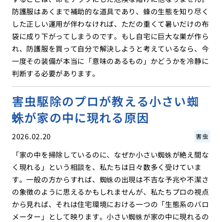
防護服はあくまで補助的な道具であり、蜂の生態を知り尽く
した正しい運用が伴わなければ、ただの重くて暑いだけの布
袋に成り下がってしまうのです。もし自宅に巨大な巣が作ら
れ、防護服を買って自分で解決しようと考えているなら、今
一度その装備が本当に「意味のあるもの」かどうかを冷静に
判断する必要があります。
害虫駆除のプロが教える小さい蜘
蛛が家の中に現れる原因
2026.02.20
害虫
「家の中を掃除しているのに、なぜか小さい蜘蛛が絶え間な
く現れる」という相談を、私たちは日々数多く受けていま
す。一般の方からすれば、蜘蛛の出現は不吉な予兆や不潔さ
の象徴のように思えるかもしれませんが、私たちプロの視点
から見れば、それは住宅環境における一つの「生態系のバロ
メーター」として映ります。小さい蜘蛛が家の中に現れるの