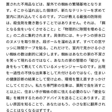
置された不用品などは、屋外での蜘蛛の繁殖基地となりま
す。そこから溢れ出した個体が、新たなテリトリーを求めて
室内に流れ込んでくるのです。プロが教える最強の防除術
は、殺虫剤を撒き散らすことではありません。それは、「餌
となる虫をいなくさせること」と「物理的に隙間を埋めるこ
と」の二点に集約されます。具体的には、キッチンの排水口
のヌメリを取り除き、段ボールを溜め込まず、すべての窓サ
ッシに隙間テープを貼る。これだけで、室内で見かける小さ
い蜘蛛の数は劇的に減少します。蜘蛛はあなたの家の不潔さ
を笑って現れるのではなく、あなたの家の管理の「綻び」を
身をもって教えてくれているメッセンジャーなのです。出現
を一過性の不快な出来事として片付けるのではなく、住まい
の健康診断の結果として受け止め、環境を整え直すきっかけ
にしてください。私たち専門家の仕事は、薬剤で虫を消すこ
と以上に、住まい手が蜘蛛の影に怯える必要のない「健全な
箱」を維持するためのアドバイスを送ることにあります。正
しい原因を知ることで、あなたはもう、小さな影に翻弄され
ることはなくなるはずです。