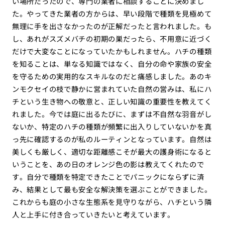
い場所だったので、専門の業者に相談することに決めまし
た。やってきた業者の方からは、早い段階で種類を見極めて
無理に手を出さなかったのが正解だったと言われました。も
し、あれがスズメバチの初期の巣だったら、不用意に近づく
だけで大変なことになっていたかもしれません。ハチの種類
を知ることは、単なる知識ではなく、自分の命や家族の安全
を守るための実用的なスキルなのだと痛感しました。あのキ
ンモクセイの枝で静かに営まれていた自然の営みは、私にハ
チという生き物への敬意と、正しい知識の重要性を教えてく
れました。今では庭に出るたびに、まずは不自然な羽音がし
ないか、特定のハチの種類が頻繁に出入りしていないかを真
っ先に確認するのが私のルーティンとなっています。自然は
美しくも厳しく、適切な距離感こそが最大の護身術になると
いうことを、あの日のオレンジ色の影は教えてくれたので
す。自分で種類を特定できたことでパニックにならずに済
み、結果として最も安全な解決策を選ぶことができました。
これからも庭の小さな生態系を見守りながら、ハチという隣
人と上手に付き合っていきたいと考えています。