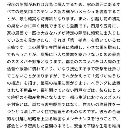
程度の隙間があれば容易に侵入するため、家の周囲にあるす
べての通気口にステンレス製の細かいメッシュを装着するこ
とが、最も確実な防御策となります。また、引越し前の初期
の巣をいかに早く発見できるかも重要です。四月や五月に、
家の周囲で一匹の大きなハチが特定の隙間に頻繁に出入りし
ているのを見かけたら、それは「第一拠点」を築いている女
王蜂です。この段階で専門業者に依頼し、小さな巣を撤去し
てもらうことが、夏場に巨大な要塞を築かせないための最高
のスズメバチ対策となります。都会のスズメバチは人間の生
活音や振動に慣れており、かなり接近するまで攻撃を仕掛け
てこないことがありますが、それがかえって「気づかぬうち
の接近」を招き、最悪の結果に繋がります。ベランダに放置
された不用品や、長年開けていない雨戸などは、彼らにとっ
て絶好の不動産物件となります。都市生活におけるスズメバ
チ対策とは、単なる害虫駆除ではなく、住まいの脆弱性を一
つひとつ潰していく住宅管理そのものなのです。彼らの合理
的な引越し戦略を上回る緻密なメンテナンスを行うことで、
都会という密集した空間の中でも、安全で平穏な生活を維持