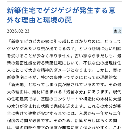
新築住宅でゲジゲジが発生する意
外な理由と環境の罠
2026.02.23
害虫
「新築でピカピカの家に引っ越したばかりなのに、どうして
ゲジゲジみたいな虫が出てくるの？」という悲鳴に近い相談
を受けることが少なくありません。古い家ならまだしも、最
新の気密性能を誇る新築住宅において、不快な虫の出現は住
人にとって大きな精神的ダメージとなります。しかし、実は
新築住宅こそが、特定の条件下でゲジにとっての理想的な
「新天地」となってしまう罠が隠されているのです。その最
大の理由は、建材に含まれる「残留水分」にあります。現代
の住宅建築では、基礎のコンクリートや構造材の木材に大量
の水分が含まれた状態で完成を迎えます。これらの水分が完
全に抜けて建物が安定するまでには、入居から一年から二年
程度の時間が必要です。そのため、新築からしばらくの間
は、壁の内部や床下の湿度が非常に高く保たれやすく、これ