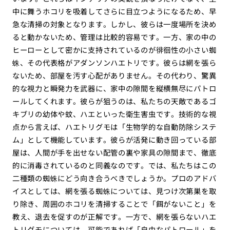
中に舞うホコリを吸着してさらに目立つようになるため、早
急な清掃の対象となります。しかし、彼らは一度場所を決め
ると動かないため、管理は比較的容易です。一方、家の中の
ヒーローとして密かに支持されているのが徘徊性の小さい蜘
蛛、その代表格がアダンソンハエトリです。彼らは網を張ら
ないため、部屋を汚す心配がありません。その代わり、驚異
的な視力と瞬発力を武器に、家中の隙間を縦横無尽にパトロ
ールしてくれます。彼らが狙うのは、私たちの天敵であるゴ
キブリの幼体や蚊、ハエといった衛生害虫です。技術的な視
点から言えば、ハエトリグモは「生物学的な自動防除システ
ム」として機能しています。彼らが活発に動き回っている部
屋は、人間が手を出せない配管の裏や家具の隙間まで、徹底
的に消毒されているのと同義なのです。では、私たちはこの
二種類の蜘蛛にどう向き合うべきでしょうか。プロのアドバ
イスとしては、網を張る蜘蛛については、見つけ次第巣を取
り除き、周囲のホコリを清掃することで「餌がないこと」を
教え、退去を促すのが正解です。一方で、網を張らないハエ
トリグモについては、可能であれば「自由なパトロール」を