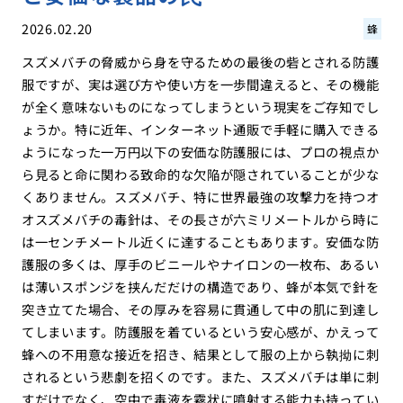
2026.02.20
蜂
スズメバチの脅威から身を守るための最後の砦とされる防護
服ですが、実は選び方や使い方を一歩間違えると、その機能
が全く意味ないものになってしまうという現実をご存知でし
ょうか。特に近年、インターネット通販で手軽に購入できる
ようになった一万円以下の安価な防護服には、プロの視点か
ら見ると命に関わる致命的な欠陥が隠されていることが少な
くありません。スズメバチ、特に世界最強の攻撃力を持つオ
オスズメバチの毒針は、その長さが六ミリメートルから時に
は一センチメートル近くに達することもあります。安価な防
護服の多くは、厚手のビニールやナイロンの一枚布、あるい
は薄いスポンジを挟んだだけの構造であり、蜂が本気で針を
突き立てた場合、その厚みを容易に貫通して中の肌に到達し
てしまいます。防護服を着ているという安心感が、かえって
蜂への不用意な接近を招き、結果として服の上から執拗に刺
されるという悲劇を招くのです。また、スズメバチは単に刺
すだけでなく、空中で毒液を霧状に噴射する能力も持ってい