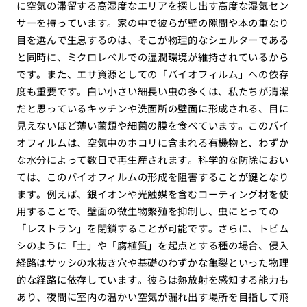
に空気の滞留する高湿度なエリアを探し出す高度な湿気セン
サーを持っています。家の中で彼らが壁の隙間や本の重なり
目を選んで生息するのは、そこが物理的なシェルターである
と同時に、ミクロレベルでの湿潤環境が維持されているから
です。また、エサ資源としての「バイオフィルム」への依存
度も重要です。白い小さい細長い虫の多くは、私たちが清潔
だと思っているキッチンや洗面所の壁面に形成される、目に
見えないほど薄い菌類や細菌の膜を食べています。このバイ
オフィルムは、空気中のホコリに含まれる有機物と、わずか
な水分によって数日で再生産されます。科学的な防除におい
ては、このバイオフィルムの形成を阻害することが鍵となり
ます。例えば、銀イオンや光触媒を含むコーティング材を使
用することで、壁面の微生物繁殖を抑制し、虫にとっての
「レストラン」を閉鎖することが可能です。さらに、トビム
シのように「土」や「腐植質」を起点とする種の場合、侵入
経路はサッシの水抜き穴や基礎のわずかな亀裂といった物理
的な経路に依存しています。彼らは熱放射を感知する能力も
あり、夜間に室内の温かい空気が漏れ出す場所を目指して飛