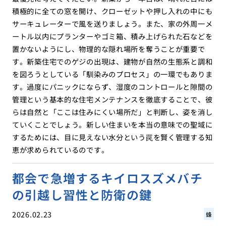
積極的に全ての窓を開け、クローゼットや押し入れの中にも
サーキュレーターで風を送りましょう。また、家の外周一メ
ートル以内にプランターやゴミ箱、積み上げられた石などを
置かないようにし、物理的な隠れ場所を奪うことが重要で
す。新築住宅でのゲジの出現は、建物が自然の生態系と調和
を図ろうとしている「馴染みのプロセス」の一環でもありま
す。過度にパニックにならず、湿度のコントロールと隙間の
管理という基本的な住宅メンテナンスを徹底することで、彼
らは自然と「ここは住みにくい場所だ」と判断し、姿を消し
ていくことでしょう。新しい住まいを本当の意味での聖域に
するためには、目に見えない水分という罠を賢く管理する知
恵が求められているのです。
都会で急増するキイロスズメバチ
の引越し習性と防衛の鍵
2026.02.23
蜂