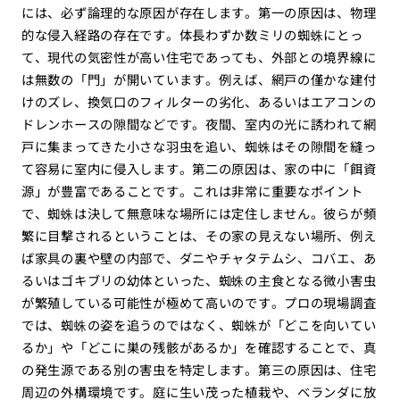
には、必ず論理的な原因が存在します。第一の原因は、物理
的な侵入経路の存在です。体長わずか数ミリの蜘蛛にとっ
て、現代の気密性が高い住宅であっても、外部との境界線に
は無数の「門」が開いています。例えば、網戸の僅かな建付
けのズレ、換気口のフィルターの劣化、あるいはエアコンの
ドレンホースの隙間などです。夜間、室内の光に誘われて網
戸に集まってきた小さな羽虫を追い、蜘蛛はその隙間を縫っ
て容易に室内に侵入します。第二の原因は、家の中に「餌資
源」が豊富であることです。これは非常に重要なポイント
で、蜘蛛は決して無意味な場所には定住しません。彼らが頻
繁に目撃されるということは、その家の見えない場所、例え
ば家具の裏や壁の内部で、ダニやチャタテムシ、コバエ、あ
るいはゴキブリの幼体といった、蜘蛛の主食となる微小害虫
が繁殖している可能性が極めて高いのです。プロの現場調査
では、蜘蛛の姿を追うのではなく、蜘蛛が「どこを向いてい
るか」や「どこに巣の残骸があるか」を確認することで、真
の発生源である別の害虫を特定します。第三の原因は、住宅
周辺の外構環境です。庭に生い茂った植栽や、ベランダに放