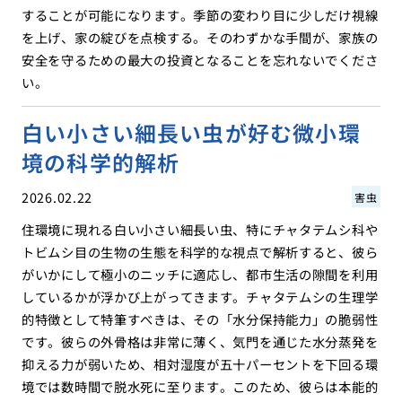
することが可能になります。季節の変わり目に少しだけ視線
を上げ、家の綻びを点検する。そのわずかな手間が、家族の
安全を守るための最大の投資となることを忘れないでくださ
い。
白い小さい細長い虫が好む微小環
境の科学的解析
2026.02.22
害虫
住環境に現れる白い小さい細長い虫、特にチャタテムシ科や
トビムシ目の生物の生態を科学的な視点で解析すると、彼ら
がいかにして極小のニッチに適応し、都市生活の隙間を利用
しているかが浮かび上がってきます。チャタテムシの生理学
的特徴として特筆すべきは、その「水分保持能力」の脆弱性
です。彼らの外骨格は非常に薄く、気門を通じた水分蒸発を
抑える力が弱いため、相対湿度が五十パーセントを下回る環
境では数時間で脱水死に至ります。このため、彼らは本能的