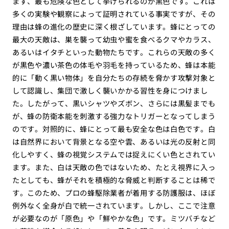
まず、最も危険な色として挙げられるのが黒色です。これは
多くの実験や観察によって証明されている事実ですが、その
理由は蜂の進化の歴史に深く根ざしています。蜂にとっての
最大の天敵は、巣を襲って幼虫や蜜を食べるクマやカラス、
あるいはイタチといった動物たちです。これらの天敵の多く
が黒色や濃い茶色の体毛や羽毛を持っているため、蜂は本能
的に「動く黒い物体」を自分たちの存続を脅かす攻撃対象と
して認識し、集団で激しく襲いかかる習性を身につけまし
た。したがって、黒いシャツやズボン、さらには黒髪までも
が、蜂の防衛本能を刺激する強力なトリガーとなってしまう
のです。対照的に、蜂にとって最も安全な色は白色です。白
は自然界において背景となる空や雲、あるいは光の反射と同
化しやすく、蜂の視覚システムでは捉えにくい色とされてい
ます。また、白は天敵の色ではないため、たとえ視界に入っ
たとしても、蜂がそれを積極的な脅威と判断することは稀で
す。このため、プロの蜂駆除業者が着用する防護服は、ほぼ
例外なく全身が白で統一されています。しかし、ここで注意
が必要なのが「原色」や「鮮やかな色」です。ミツバチなど