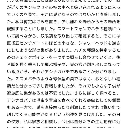
が近くのキンモクセイの枝の中へと吸い込まれるように入っ
ていくのを見て、そこに巣があるのではないかと直感しまし
た。私は剪定ばさみを置き、少し離れた場所からその場所を
観察することにしました。スマートフォンでハチの種類につ
いて調べながら、双眼鏡を取り出して確認すると、そこには
直径五センチメートルほどの小さな、シャワーヘッドを逆さ
にしたような形の巣がありました。ハチの種類を特定するた
めのチェックポイントを一つずつ照らし合わせていくと、後
ろ脚を長く垂らして飛ぶ様子や、巣の穴が剥き出しになって
いる点から、それがアシナガバチであることが分かりまし
た。スズメバチのような球体型の巣ではなく、おとなしい種
類だと分かって少し安堵しましたが、それでも小さな子供が
遊ぶ庭に巣があるのは不安でした。さらに詳しく調べると、
アシナガバチは毛虫や青虫を食べてくれる益虫としての側面
もある一方で、巣を直接触ったり刺激したりすれば鋭い針で
刺してくる可能性があるという記述を見つけました。その日
の夕方、私は家族と相談し、今回は自分たちの生活動線に近