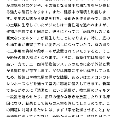
が湿気を好むゲジや、その餌となる微小な虫たちを呼び寄せ
る強力な磁石となります。また、建設中の環境も影響しま
す。更地の状態から基礎を打ち、骨組みを作る過程で、周辺
の土壌に生息していたゲジたちは一度住処を追われますが、
建物が完成すると同時に、彼らにとっては「雨風をしのげる
巨大なシェルター」が誕生したことになります。特に、庭の
外構工事が未完了で土が剥き出しになっていたり、家の周り
に工事用の資材や段ボールが放置されていたりすると、そこ
が絶好の侵入拠点となります。さらに、新築住宅は気密性が
高い一方で、二十四時間換気システムのために必ず外部と繋
がる開口部が存在します。ゲジは非常に平たい体をしている
ため、給気口や換気扇の僅かな隙間、あるいはエアコンのド
レンホースなどを通って室内に容易に侵入してきます。新築
であるがゆえに「清潔だ」という過信が、換気扇のフィルタ
ー設置を遅らせたり、網戸の僅かな浮きを放置したりする原
因になり、結果として彼らの入室を許してしまうのです。こ
の問題に対処するためには、まず「家を乾燥させること」を
最優先に考えてください。新築から一年目は、晴れた日には