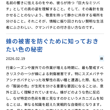
名前の響きに怯えるのをやめ、彼らが持つ「巨大なミツバ
チ」としての真の姿を理解すること。そして、その毒針を抜
かせることのないよう、敬意を持って静かに共存する場所を
分けること。それこそが、情報に振り回されない賢明な生活
者にふさわしい、クマンバチとの付き合い方なのです。
蜂の被害を防ぐために知っておき
たい色の秘密
2026.02.19
蜂
行楽シーズンや屋外での作業が増える時期に、最も警戒すべ
きリスクの一つが蜂による刺傷被害です。特にスズメバチや
アシナガバチといった攻撃性の高い種と遭遇した際、私たち
の「服装の色」が生死を分ける重要な要因になることは、意
外と正しく理解されていません。蜂がどのような色に反応
し、なぜ特定の色彩を敵と見なすのかというメカニズムを知
ることは、単なる知識を超えた実戦的な自衛術となります。