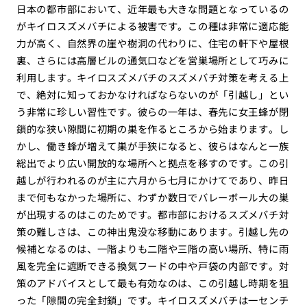
日本の都市部において、近年最も大きな問題となっているの
がキイロスズメバチによる被害です。この種は非常に適応能
力が高く、自然界の崖や樹洞の代わりに、住宅の軒下や屋根
裏、さらには高層ビルの通気口などを営巣場所として巧みに
利用します。キイロスズメバチのスズメバチ対策を考える上
で、絶対に知っておかなければならないのが「引越し」とい
う非常に珍しい習性です。彼らの一年は、春先に女王蜂が閉
鎖的な狭い隙間に初期の巣を作るところから始まります。し
かし、働き蜂が増えて巣が手狭になると、彼らはなんと一族
総出でより広い開放的な場所へと拠点を移すのです。この引
越しが行われるのが主に六月から七月にかけてであり、昨日
まで何もなかった場所に、わずか数日でバレーボール大の巣
が出現するのはこのためです。都市部におけるスズメバチ対
策の難しさは、この神出鬼没な移動にあります。引越し先の
候補となるのは、一階よりも二階や三階の高い場所、特に雨
風を完全に遮断できる換気フードの中や戸袋の内部です。対
策のアドバイスとして最も有効なのは、この引越し時期を狙
った「隙間の完全封鎖」です。キイロスズメバチは一センチ