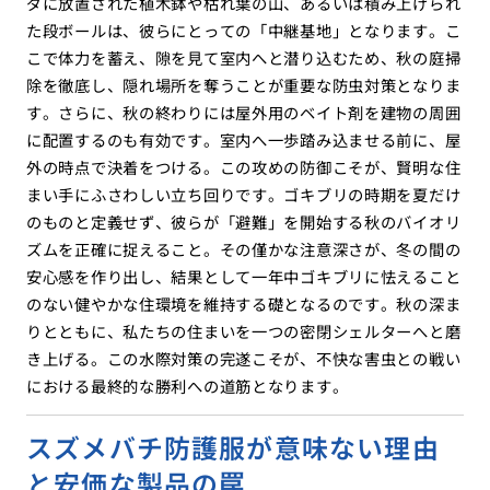
ダに放置された植木鉢や枯れ葉の山、あるいは積み上げられ
た段ボールは、彼らにとっての「中継基地」となります。こ
こで体力を蓄え、隙を見て室内へと潜り込むため、秋の庭掃
除を徹底し、隠れ場所を奪うことが重要な防虫対策となりま
す。さらに、秋の終わりには屋外用のベイト剤を建物の周囲
に配置するのも有効です。室内へ一歩踏み込ませる前に、屋
外の時点で決着をつける。この攻めの防御こそが、賢明な住
まい手にふさわしい立ち回りです。ゴキブリの時期を夏だけ
のものと定義せず、彼らが「避難」を開始する秋のバイオリ
ズムを正確に捉えること。その僅かな注意深さが、冬の間の
安心感を作り出し、結果として一年中ゴキブリに怯えること
のない健やかな住環境を維持する礎となるのです。秋の深ま
りとともに、私たちの住まいを一つの密閉シェルターへと磨
き上げる。この水際対策の完遂こそが、不快な害虫との戦い
における最終的な勝利への道筋となります。
スズメバチ防護服が意味ない理由
と安価な製品の罠