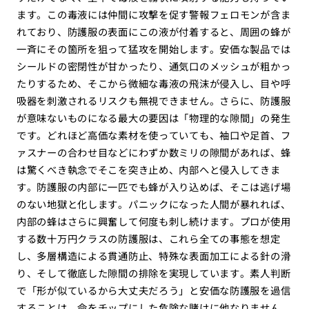
ます。この毒液には仲間に攻撃を促す警報フェロモンが含ま
れており、防護服の表面にこの液が付着すると、周囲の蜂が
一斉にその箇所を狙って猛攻を開始します。安価な製品では
シールドの密閉性が甘かったり、通気口のメッシュが粗かっ
たりするため、そこから微細な毒液の飛沫が侵入し、目や呼
吸器を刺激されるリスクも無視できません。さらに、防護服
が意味ないものになる最大の要因は「物理的な隙間」の発生
です。どれほど高価な素材を使っていても、袖口や足首、フ
ァスナーの合わせ目などにわずか数ミリの隙間があれば、蜂
は驚くべき執念でそこを突き止め、内部へと侵入してきま
す。防護服の内部に一匹でも蜂が入り込めば、そこは逃げ場
のない地獄と化します。パニックになった人間が暴れれば、
内部の蜂はさらに興奮して何度も刺し続けます。プロが使用
する数十万円クラスの防護服は、これら全ての事態を想定
し、多層構造による貫通防止、特殊な表面加工による針の滑
り、そして徹底した隙間の排除を実現しています。素人判断
で「形が似ているから大丈夫だろう」と安価な防護服を過信
することは、命をチップにした危険な賭けに他なりません。