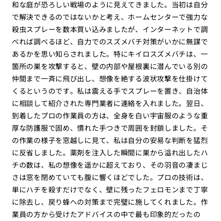
和な庭が恐ろしい戦場のように見えてきました。当初は自分
で解決できるのではないかと考え、ホームセンターで強力な
殺虫スプレーを数本買い込みましたが、インターネットで調
べれば調べるほど、自力でのスズメバチ対策がいかに無謀で
あるかを思い知らされました。特にキイロスズメバチは、一
箇所の巣を攻撃すると、壁の内部や屋根裏に潜んでいる別の
仲間まで一斉に飛び出し、想像を絶する波状攻撃を仕掛けて
くるというのです。私は震える手でスプレーを置き、自治体
に相談して紹介された専門業者に連絡を入れました。翌日、
到着したプロの作業員の方は、全身を白い宇宙服のような重
厚な防護服で固め、慣れた手つきで周囲を封鎖しました。そ
の作業の様子を窓越しに見て、私は自分の安易な判断を猛烈
に反省しました。薬剤を注入した瞬間に巣から溢れ出したハ
チの数は、私の想像を遥かに超えており、その羽音の凄まじ
さは窓を閉めていても腹に響くほどでした。プロの技術は、
単にハチを殺すだけでなく、壁に残ったフェロモンまで丁寧
に除去し、戻り蜂への対策まで完璧に施してくれました。作
業員の方から受けたアドバイスの中で最も印象的だったの