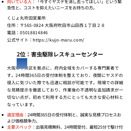
向いている人：
「今すぐヤスデを消し去ってほしい」という緊
急性と、コストを抑えたいニーズをお持ちの方。
くじょ丸吹田営業所
住所：〒565-0824 大阪府吹田市山田西１丁目２８
電話：05018814846
公式サイト：
https://kujo-maru.com/
2位：害虫駆除レスキューセンター
大阪市中央区を拠点に、府内全域をカバーする専門業者で
す。24時間365日の受付体制を整えており、夜間にヤスデの
侵入に気づいた際でも迅速に相談が可能です。現場での詳細
な見積提示を徹底しており、作業後の不透明な追加請求が一
切ない点が、初めて利用する方にとっても大きな安心材料と
なっています。
選定理由：
24時間365日の受付体制と、誠実な見積プロセスお
よび価格競争力。
主要スペック：
出張見積無料、24時間受付、最短25分で駆け付