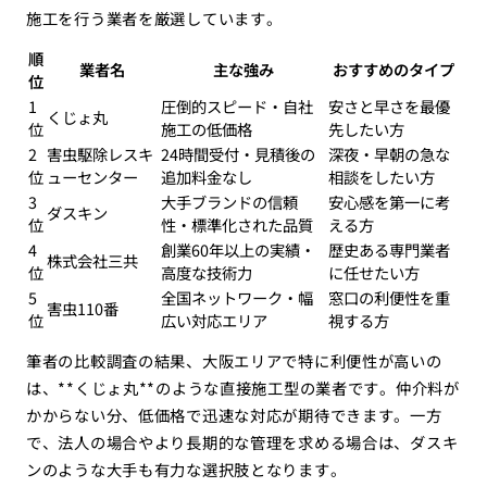
施工を行う業者を厳選しています。
順
業者名
主な強み
おすすめのタイプ
位
1
圧倒的スピード・自社
安さと早さを最優
くじょ丸
位
施工の低価格
先したい方
2
害虫駆除レスキ
24時間受付・見積後の
深夜・早朝の急な
位
ューセンター
追加料金なし
相談をしたい方
3
大手ブランドの信頼
安心感を第一に考
ダスキン
位
性・標準化された品質
える方
4
創業60年以上の実績・
歴史ある専門業者
株式会社三共
位
高度な技術力
に任せたい方
5
全国ネットワーク・幅
窓口の利便性を重
害虫110番
位
広い対応エリア
視する方
筆者の比較調査の結果、大阪エリアで特に利便性が高いの
は、**くじょ丸**のような直接施工型の業者です。仲介料が
かからない分、低価格で迅速な対応が期待できます。一方
で、法人の場合やより長期的な管理を求める場合は、ダスキ
ンのような大手も有力な選択肢となります。