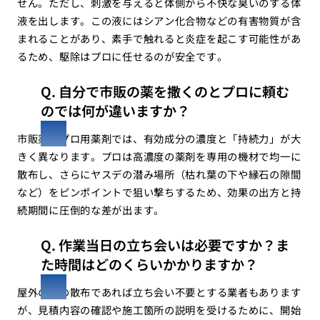
せん。ただし、刺激を与えると体側から不快な臭いのする体
液を出します。この液にはシアン化合物などの有害物質が含
まれることがあり、素手で触れると炎症を起こす可能性があ
るため、駆除はプロに任せるのが安全です。
Q. 自分で市販の薬を撒くのとプロに頼む
のでは何が違いますか？
市販薬とプロ用薬剤では、有効成分の濃度と「持続力」が大
きく異なります。プロは高濃度の薬剤を専用の機材で均一に
散布し、さらにヤスデの潜み場所（枯れ葉の下や縁石の隙間
など）をピンポイントで狙い撃ちするため、効果の出方と持
続期間に圧倒的な差が出ます。
Q. 作業当日の立ち会いは必要ですか？ま
た時間はどのくらいかかりますか？
屋外のみの散布であれば立ち会い不要とする業者もあります
が、見積内容の確認や施工箇所の説明を受けるために、開始