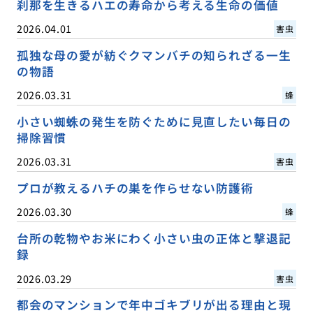
刹那を生きるハエの寿命から考える生命の価値
2026.04.01
害虫
孤独な母の愛が紡ぐクマンバチの知られざる一生
の物語
2026.03.31
蜂
小さい蜘蛛の発生を防ぐために見直したい毎日の
掃除習慣
2026.03.31
害虫
プロが教えるハチの巣を作らせない防護術
2026.03.30
蜂
台所の乾物やお米にわく小さい虫の正体と撃退記
録
2026.03.29
害虫
都会のマンションで年中ゴキブリが出る理由と現