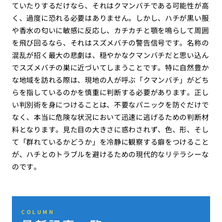
ていたりするだけなら、それはクマンバチである可能性が高
く、過度に恐れる必要はありません。しかし、ハチが黒い服
や香水の匂いに敏感に反応し、カチカチと顎を鳴らして周囲
を飛び回るなら、それはスズメバチの警告信号です。名称の
混乱が招く最大の悲劇は、穏やかなクマンバチだと思い込ん
でスズメバチの巣に近づいてしまうことです。特に自然豊か
な地域を訪れる際は、現地の人が呼ぶ「クマンバチ」がどち
らを指しているのかを慎重に判断する必要があります。正し
い判別術を身につけることは、不要なパニックを防ぐだけで
なく、本当に危険な状況において迅速に逃げるための判断材
料となります。見た目の大きさに惑わされず、色、形、そし
て「群れているかどうか」を冷静に観察する癖をつけること
が、ハチとのトラブルを避けるための現代的なリテラシーな
のです。
COLUMN