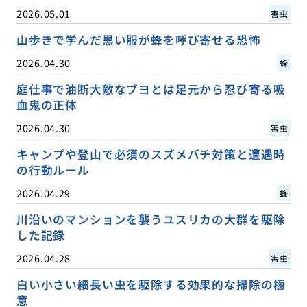
2026.05.01
害虫
山歩きで学んだ黒い服が蜂を呼び寄せる恐怖
2026.04.30
蜂
庭仕事で油断大敵なブヨとは足元から忍び寄る吸
血鬼の正体
2026.04.30
害虫
キャンプや登山で必須のスズメバチ対策と遭遇時
の行動ルール
2026.04.29
蜂
川沿いのマンションを襲うユスリカの大群を駆除
した記録
2026.04.28
害虫
白い小さい細長い虫を駆除する効果的な掃除の極
意