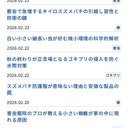
2026.02.23
害虫
都会で急増するキイロスズメバチの引越し習性と
防衛の鍵
2026.02.23
蜂
白い小さい細長い虫が好む微小環境の科学的解析
2026.02.22
害虫
秋の終わりが正念場となるゴキブリの侵入を防ぐ
水際対策
2026.02.22
ゴキブリ
スズメバチ防護服が意味ない理由と安価な製品の
罠
2026.02.20
蜂
害虫駆除のプロが教える小さい蜘蛛が家の中に現
れる原因