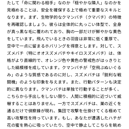
たして「命に関わる相手」なのか「穏やかな隣人」なのかを
見極めることは、安全を確保する上で極めて重要なスキルと
なります。まず、生物学的なクマンバチ（クマバチ）の特徴
を再確認しましょう。彼らは全体的に丸っこい体型で、全身
が真っ黒な毛に覆われており、胸の一部だけが鮮やかな黄色
をしています。飛んでいるときの羽音は非常に低く重厚で、
空中で一点に留まるホバリングを得意とします。対して、ス
ズメバチ（特にオオスズメバチやキイロスズメバチ）は、体
格がより直線的で、オレンジ色や黄色の警戒色がはっきりと
した縞模様を成しています。クマンバチが「空飛ぶぬいぐる
み」のような質感であるのに対し、スズメバチは「鋭利な戦
闘機」のような印象を与えます。また、行動パターンも決定
的に異なります。クマンバチは単独で行動することが多く、
こちらから手出しをしない限り、人間に積極的に近づいて威
嚇することはありません。一方でスズメバチは、巣の近くを
通るだけで偵察蜂が現れ、集団で攻撃を仕掛けてくる極めて
高い攻撃性を持っています。もし、あなたが遭遇したハチが
花の蜜を熱心に吸っていたり、空中で静止してこちらを眺め