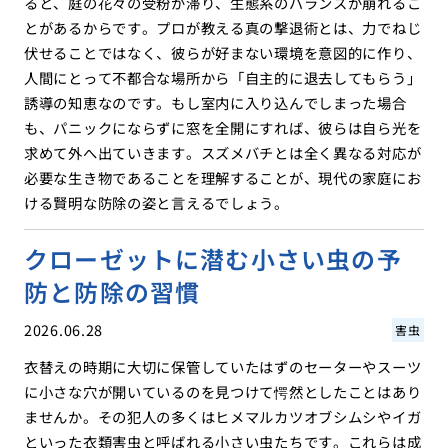
ると、庭の花々の受粉が滞り、生態系のバランスが崩れるこ
とがあるからです。プロが教える真の撃退術とは、力でねじ
伏せることではなく、彼らが好まない環境を意図的に作り、
人間にとって不都合な場所から「自主的に退去してもらう」
誘導の知恵なのです。もし室内に入り込んでしまった場合
も、パニックにならずに窓を全開にすれば、彼らは自ら光を
求めて外へ出ていきます。スズメバチとは全く異なる対応が
必要な生き物であることを理解することが、現代の家庭にお
ける賢明な防除の姿と言えるでしょう。
クローゼットに潜む小さい虫の予
防と防除の習慣
2026.06.28
害虫
衣替えの時期に大切に保管していたはずのセーターやスーツ
に小さな穴が開いているのを見つけて愕然としたことはあり
ませんか。その犯人の多くはヒメマルカツオブシムシやイガ
といった衣類害虫と呼ばれる小さい虫たちです。これらは成