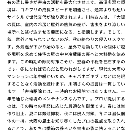
有の蒸し暑さが害虫の活動を最大化させます。高温多湿な環
境は、ゴキブリの成長スピードを加速させ、通常よりも短い
サイクルで世代交代が繰り返されます。川端さんは、「大阪
の夏は、室内の冷房と屋外の熱気の差が、害虫をより涼しい
場所へと逃げ込ませる要因になる」と指摘します。そして、
秋。意外と知られていないのが、秋の終わりの侵入リスクで
す。外気温が下がり始めると、屋外で活動していた個体が越
冬場所を求めて住宅の壁の中や冷蔵庫の裏へと大移動を始め
ます。この時期の隙間対策こそが、翌春の平穏を左右するの
です。冬になれば安心だと思われがちですが、現代の大阪の
マンションは年中暖かいため、チャバネゴキブリなどは冬眠
することなく活動を続けます。川端さんの提言は一貫してい
ます。「害虫駆除とは、一時的なお掃除ではありません。一
年を通じた環境のメンテナンスなんです」。プロが提供する
のは、その時々の季節に応じた最適な防御策です。春には巣
作り阻止、夏には繁殖抑制、秋には侵入封鎖、冬には潜伏個
体の一掃。大阪の風土を知り尽くしたプロの視点を取り入れ
ることで、私たちは季節の移ろいを害虫の影に怯えることな