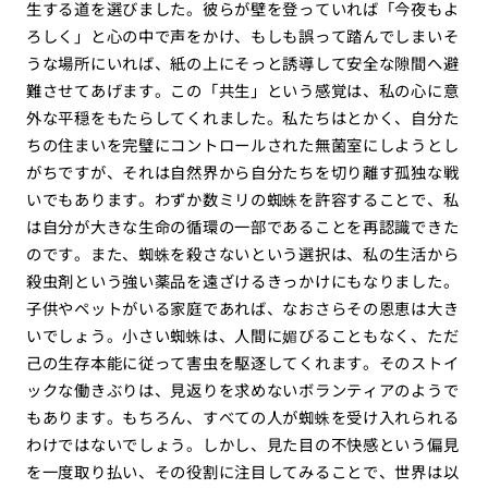
生する道を選びました。彼らが壁を登っていれば「今夜もよ
ろしく」と心の中で声をかけ、もしも誤って踏んでしまいそ
うな場所にいれば、紙の上にそっと誘導して安全な隙間へ避
難させてあげます。この「共生」という感覚は、私の心に意
外な平穏をもたらしてくれました。私たちはとかく、自分た
ちの住まいを完璧にコントロールされた無菌室にしようとし
がちですが、それは自然界から自分たちを切り離す孤独な戦
いでもあります。わずか数ミリの蜘蛛を許容することで、私
は自分が大きな生命の循環の一部であることを再認識できた
のです。また、蜘蛛を殺さないという選択は、私の生活から
殺虫剤という強い薬品を遠ざけるきっかけにもなりました。
子供やペットがいる家庭であれば、なおさらその恩恵は大き
いでしょう。小さい蜘蛛は、人間に媚びることもなく、ただ
己の生存本能に従って害虫を駆逐してくれます。そのストイ
ックな働きぶりは、見返りを求めないボランティアのようで
もあります。もちろん、すべての人が蜘蛛を受け入れられる
わけではないでしょう。しかし、見た目の不快感という偏見
を一度取り払い、その役割に注目してみることで、世界は以