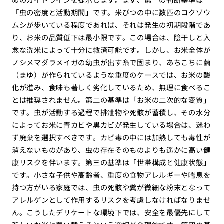
「虫の密度と活動期間」です。米びつの中に数匹のコクゾウ
ムシが歩いている程度であれば、それは発生の初期段階であ
り、お米の品質低下は最小限です。この場合は、陰干しと入
念な洗米によって十分に救済可能です。しかし、お米全体が
ノシメマダラメイガの幼虫が出す糸で固まり、あちこちに繭
（まゆ）が作られているような重度のケースでは、お米の酸
化が進み、食味も著しく劣化しているため、無理に食べるこ
とは推奨されません。第二の基準は「お米の二次的な変質」
です。虫が活動する過程で排泄物や死骸が蓄積し、その水分
によってお米に青カビや黒カビが発生している場合は、迷わ
ず廃棄を選択すべきです。カビ毒の中には加熱しても毒性が
消えないものがあり、虫の存在そのものよりも遥かに高い健
康リスクを伴います。第三の基準は「世帯構成と健康状態」
です。小さな子供や高齢者、重度の食物アレルギーや喘息を
持つ方がいる家庭では、虫の死骸や糞が微細な粉末となって
アレルゲンとして作用するリスクを考慮しなければなりませ
ん。こうしたデリケートな環境下では、安全を最優先にして