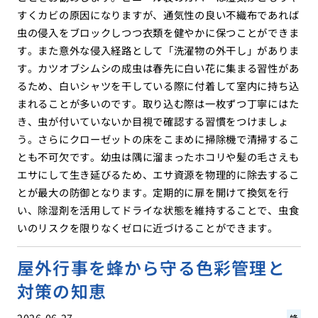
すくカビの原因になりますが、通気性の良い不織布であれば
虫の侵入をブロックしつつ衣類を健やかに保つことができま
す。また意外な侵入経路として「洗濯物の外干し」がありま
す。カツオブシムシの成虫は春先に白い花に集まる習性があ
るため、白いシャツを干している際に付着して室内に持ち込
まれることが多いのです。取り込む際は一枚ずつ丁寧にはた
き、虫が付いていないか目視で確認する習慣をつけましょ
う。さらにクローゼットの床をこまめに掃除機で清掃するこ
とも不可欠です。幼虫は隅に溜まったホコリや髪の毛さえも
エサにして生き延びるため、エサ資源を物理的に除去するこ
とが最大の防御となります。定期的に扉を開けて換気を行
い、除湿剤を活用してドライな状態を維持することで、虫食
いのリスクを限りなくゼロに近づけることができます。
屋外行事を蜂から守る色彩管理と
対策の知恵
2026.06.27
蜂