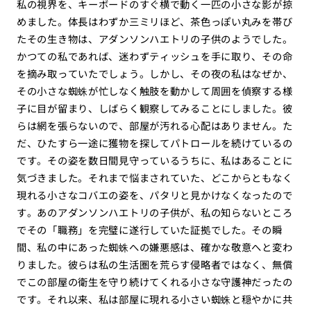
私の視界を、キーボードのすぐ横で動く一匹の小さな影が掠
めました。体長はわずか三ミリほど、茶色っぽい丸みを帯び
たその生き物は、アダンソンハエトリの子供のようでした。
かつての私であれば、迷わずティッシュを手に取り、その命
を摘み取っていたでしょう。しかし、その夜の私はなぜか、
その小さな蜘蛛が忙しなく触肢を動かして周囲を偵察する様
子に目が留まり、しばらく観察してみることにしました。彼
らは網を張らないので、部屋が汚れる心配はありません。た
だ、ひたすら一途に獲物を探してパトロールを続けているの
です。その姿を数日間見守っているうちに、私はあることに
気づきました。それまで悩まされていた、どこからともなく
現れる小さなコバエの姿を、パタリと見かけなくなったので
す。あのアダンソンハエトリの子供が、私の知らないところ
でその「職務」を完璧に遂行していた証拠でした。その瞬
間、私の中にあった蜘蛛への嫌悪感は、確かな敬意へと変わ
りました。彼らは私の生活圏を荒らす侵略者ではなく、無償
でこの部屋の衛生を守り続けてくれる小さな守護神だったの
です。それ以来、私は部屋に現れる小さい蜘蛛と穏やかに共