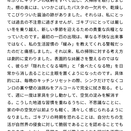
た。棚の奥には、いつかこぼしたパスタの一欠片や、乾燥し
てこびりついた醤油の跡がありました。それらは、私にとっ
ては過去の不注意に過ぎませんが、ゴキブリにとっては厳し
い冬を乗り越え、新しい季節を迎えるための貴重な兵糧とな
っていたのです。最初の一匹の出現は、単なる不快な出来事
ではなく、私の生活習慣の「緩み」を教えてくれる警報だっ
たのだと痛感しました。それ以来、私の掃除に対する考え方
は劇的に変わりました。表面的な綺麗さを整えるのではな
く、彼らが「隠れたくなる場所」と「食べたくなる物」を日
常から消し去ることに主眼を置くようになったのです。具体
的には、毎晩のキッチンリセットの際、シンクだけでなくコ
ンロの裏や壁の油跳ねをアルコールで完全に拭き取る。そし
て、週に一度は家具を少し動かして、空気の淀みを解消す
る。こうした地道な習慣を重ねるうちに、不思議なことに、
家の中の空気が以前よりも軽く、清々しく感じられるように
なりました。ゴキブリの時期を恐れることは、自分たちの生
活が自然界の侵食に対して脆弱であることを認めることでも