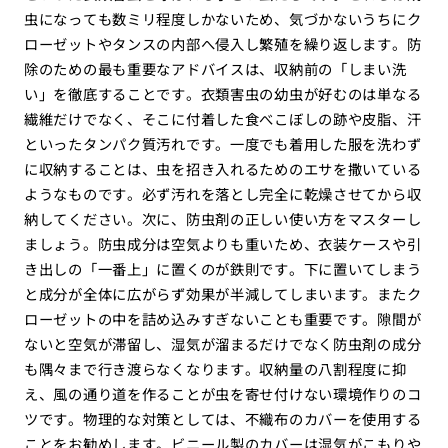
虫になっても数ミリ程度しかないため、気づかないうちにク
ローゼットやタンスの内部へ侵入し繁殖を繰り返します。防
除のための最も重要なアドバイスは、収納前の「しまい洗
い」を徹底することです。衣類害虫の幼虫が好むのは単なる
繊維だけでなく、そこに付着した食べこぼしの跡や皮脂、汗
といったタンパク質汚れです。一度でも着用した服を洗わず
に収納することは、虫を招き入れるためのエサを撒いている
ようなものです。必ず汚れを落とし完全に乾燥させてから収
納してください。次に、防虫剤の正しい使い方をマスターし
ましょう。防虫成分は空気よりも重いため、衣装ケースや引
き出しの「一番上」に置くのが鉄則です。下に置いてしまう
と成分が全体に広がらず効果が半減してしまいます。またク
ローゼットの中を詰め込みすぎないことも重要です。隙間が
ないと空気が滞留し、湿気が溜まるだけでなく防虫剤の成分
も隅々まで行き渡らなくなります。収納量の八割程度に抑
え、風の通り道を作ることが虫を寄せ付けない環境作りのコ
ツです。物理的な対策としては、不織布のカバーを使用する
ことをお勧めします。ビニール製のカバーは湿気がこもりや