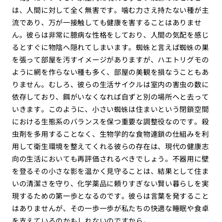
は、人間に対して全く無害です。噛む力さえ持たない種が主
流であり、万が一接触しても健康を害することはありませ
ん。彼らは非常に臆病な性格をしており、人間の気配を感じ
るとすぐに物陰へ隠れてしまいます。蜘蛛と言えば蜘蛛の巣
を張って部屋を汚すイメージがありますが、ハエトリグモの
ように網を作らない種も多く、部屋の美観を損なうこともあ
りません。むしろ、彼らの生活サイクルは室内の害虫の数に
依存しており、餌がいなくなれば自ずと別の場所へと去って
いきます。このように、小さい蜘蛛は住まいという閉鎖空間
における生態系のバランスを保つ重要な調整役なのです。殺
虫剤を多用することなく、生物学的な食物連鎖の仕組みを利
用して衛生環境を整えてくれる彼らの存在は、現代の健康志
向の生活においても再評価されるべきでしょう。不器用に壁
を登るその小さな影を温かく見守ることは、結果として住ま
いの清潔さを守り、化学薬品に頼りすぎない賢い暮らしを実
現するための第一歩となるのです。彼らは言葉を発すること
はありませんが、その一歩一歩が私たちの快適な睡眠や食卓
を支えているのかもしれないのですから。