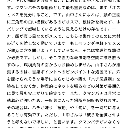
き、正しい知識を共有することにあると山中さんは強調しま
す。クマンバチの撃退術として最も重要なのは、まず「オス
とメスを見分けること」です。山中さんによれば、顔の正面
に三角形の白い模様があるのがオスで、彼は針を持たず、ホ
バリングで威嚇しているように見えるだけの存在です。一
方、顔が真っ黒なのがメスで、こちらは巣作りのために木材
の近くを忙しなく動いています。もしベランダや軒下でメス
が執拗に穴を開けようとしているなら、それは物理的な撃退
が必要です。しかし、そこで強力な殺虫剤を空間に撒き散ら
すのは、環境負荷の面からもお勧めしません。山中さんが推
奨するのは、営巣ポイントへのピンポイントな処置です。穴
を開けられそうな場所にあらかじめ市販の「ハチ忌避剤」を
塗布しておくか、物理的にネットを張るなどの対策が長期的
に見て最も安上がりで確実です。また、クマンバチは非常に
執着心が強いため、一度気に入った場所を何度も訪れます。
その場合は、ハチが嫌う「振動」や「匂い」を一時的に与え
ることも有効です。ただし、山中さんは「彼らを全滅させよ
うと考えないでほしい」と言います。クマンバチがいなくな