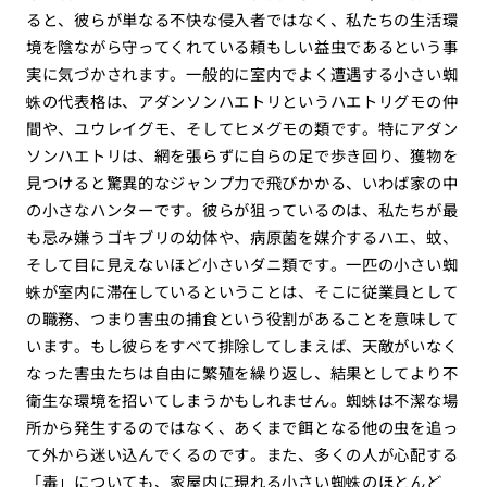
ると、彼らが単なる不快な侵入者ではなく、私たちの生活環
境を陰ながら守ってくれている頼もしい益虫であるという事
実に気づかされます。一般的に室内でよく遭遇する小さい蜘
蛛の代表格は、アダンソンハエトリというハエトリグモの仲
間や、ユウレイグモ、そしてヒメグモの類です。特にアダン
ソンハエトリは、網を張らずに自らの足で歩き回り、獲物を
見つけると驚異的なジャンプ力で飛びかかる、いわば家の中
の小さなハンターです。彼らが狙っているのは、私たちが最
も忌み嫌うゴキブリの幼体や、病原菌を媒介するハエ、蚊、
そして目に見えないほど小さいダニ類です。一匹の小さい蜘
蛛が室内に滞在しているということは、そこに従業員として
の職務、つまり害虫の捕食という役割があることを意味して
います。もし彼らをすべて排除してしまえば、天敵がいなく
なった害虫たちは自由に繁殖を繰り返し、結果としてより不
衛生な環境を招いてしまうかもしれません。蜘蛛は不潔な場
所から発生するのではなく、あくまで餌となる他の虫を追っ
て外から迷い込んでくるのです。また、多くの人が心配する
「毒」についても、家屋内に現れる小さい蜘蛛のほとんど