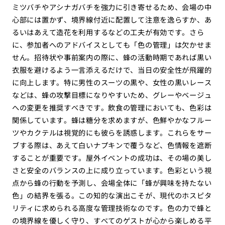
ミツバチやアシナガバチを強力に引き寄せるため、会場の中
心部には置かず、境界線付近に配置して注意を逸らすか、あ
るいはあえて造花を利用するなどの工夫が有効です。さら
に、参加者へのアドバイスとしても「色の管理」は欠かせま
せん。招待状や事前案内の際に、蜂の活動時期であれば黒い
衣服を避けるよう一言添えるだけで、当日の安全性が飛躍的
に向上します。特に男性のスーツの黒や、女性の黒いレース
などは、蜂の攻撃目標になりやすいため、グレーやベージュ
への変更を推奨すべきです。飲食の管理においても、色彩は
関係しています。蜂は糖分を求めますが、色鮮やかなフルー
ツやカクテルは視覚的にも彼らを誘惑します。これらをサー
ブする際は、あえて白いナプキンで覆うなど、色情報を遮断
することが重要です。屋外イベントの成功は、その場の美し
さと安全のバランスの上に成り立っています。色彩という視
点から蜂の行動を予測し、会場全体に「蜂が興味を持たない
色」の結界を張る。この知的な演出こそが、現代のホスピタ
リティに求められる高度な管理技術なのです。色の力で蜂と
の境界線を優しく守り、すべてのゲストが心から楽しめる平