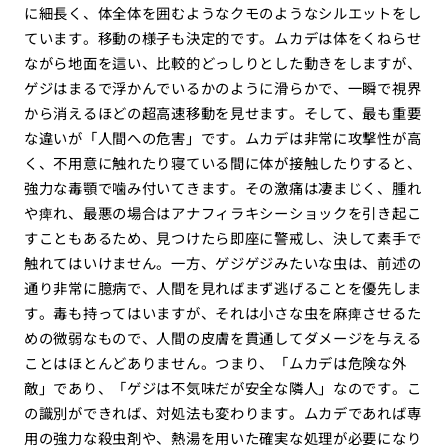
に細長く、体全体を囲むようなクモのようなシルエットをし
ています。移動の様子も決定的です。ムカデは体をくねらせ
ながら地面を這い、比較的どっしりとした動きをしますが、
ゲジはまるで浮かんでいるかのように滑らかで、一瞬で視界
から消えるほどの超高速移動を見せます。そして、最も重要
な違いが「人間への危害」です。ムカデは非常に攻撃性が高
く、不用意に触れたり寝ている間に体が接触したりすると、
強力な毒顎で噛み付いてきます。その激痛は凄まじく、腫れ
や痺れ、最悪の場合はアナフィラキシーショックを引き起こ
すこともあるため、見つけたら即座に警戒し、決して素手で
触れてはいけません。一方、ゲジゲジみたいな虫は、前述の
通り非常に臆病で、人間を見ればまず逃げることを優先しま
す。毒も持ってはいますが、それは小さな虫を麻痺させるた
めの微弱なもので、人間の皮膚を貫通してダメージを与える
ことはほとんどありません。つまり、「ムカデは危険な外
敵」であり、「ゲジは不気味だが安全な隣人」なのです。こ
の識別ができれば、対処法も変わります。ムカデであれば専
用の強力な殺虫剤や、熱湯を用いた確実な処理が必要になり