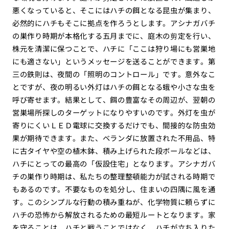
悪くなっていると、そこにはハチの餌となる昆虫が集まり、
必然的にハチもそこに拠点を作ろうとします。アシナガバチ
の巣作り時期が本格化する五月までに、庭木の剪定を行い、
株元を清潔に保つことで、ハチに「ここは狩り場にも営巣地
にも適さない」というメッセージを送ることができます。第
三の鉄則は、夜間の「照明のコントロール」です。意外なこ
とですが、夜の明るい外灯はハチの餌となる蛾や小さな虫を
呼び寄せます。結果として、餌の豊富なその周辺が、翌朝の
営巣場所探しのターゲットになりやすいのです。外灯を虫が
寄りにくいＬＥＤ電球に交換するだけでも、間接的な防虫効
果が期待できます。また、ベランダに放置された不用品、特
に古タイヤや空の植木鉢、積み上げられた段ボールなどは、
ハチにとっての最高の「仮設住宅」となります。アシナガバ
チの巣作り時期は、私たちの整理整頓能力が試される時期で
もあるのです。不要なものを処分し、住まいの四隅に風を通
す。このシンプルな行動の積み重ねが、化学物質に頼らずに
ハチの恐怖から解放されるための最短ルートとなります。家
を守ることは、ハチと戦うことではなく、ハチが立ち入りた