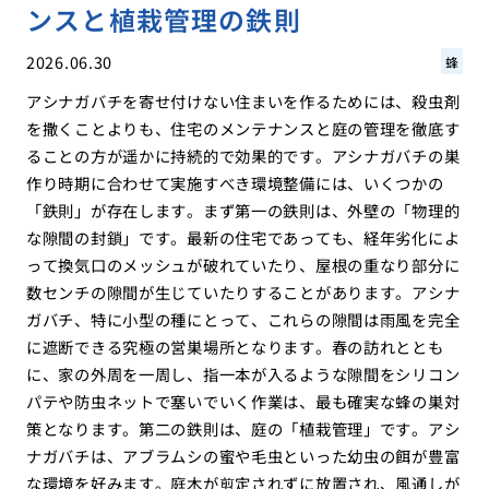
ンスと植栽管理の鉄則
2026.06.30
蜂
アシナガバチを寄せ付けない住まいを作るためには、殺虫剤
を撒くことよりも、住宅のメンテナンスと庭の管理を徹底す
ることの方が遥かに持続的で効果的です。アシナガバチの巣
作り時期に合わせて実施すべき環境整備には、いくつかの
「鉄則」が存在します。まず第一の鉄則は、外壁の「物理的
な隙間の封鎖」です。最新の住宅であっても、経年劣化によ
って換気口のメッシュが破れていたり、屋根の重なり部分に
数センチの隙間が生じていたりすることがあります。アシナ
ガバチ、特に小型の種にとって、これらの隙間は雨風を完全
に遮断できる究極の営巣場所となります。春の訪れととも
に、家の外周を一周し、指一本が入るような隙間をシリコン
パテや防虫ネットで塞いでいく作業は、最も確実な蜂の巣対
策となります。第二の鉄則は、庭の「植栽管理」です。アシ
ナガバチは、アブラムシの蜜や毛虫といった幼虫の餌が豊富
な環境を好みます。庭木が剪定されずに放置され、風通しが