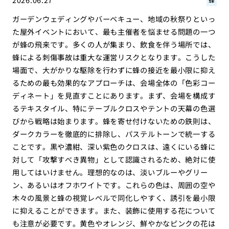
ガーデンウェディングやバーベキュー、地域の秋祭りといっ
た屋外イベントにおいて、最も主催者を悩ませる問題の一つ
が蜂の飛来です。多くの人が集まり、飲食を伴う場所では、
蜂による刺傷事故は重大な運営リスクとなります。こうした
場面で、大がかりな駆除を行わずに蜂の接近を最小限に抑え
るための最も効果的なアプローチは、会場全体の「色彩コー
ディネート」を見直すことにあります。まず、会場を構成す
るテキスタイル、特にテーブルクロスやテントの天幕の色選
びから戦略は始まります。蜂を寄せ付けないための鉄則は、
ダークカラーを徹底的に排除し、パステルトーンで統一する
ことです。黒や濃紺、深い紫色のクロスは、遠くにいる蜂に
対して「攻撃すべき異物」として認識されるため、絶対に使
用してはいけません。理想的なのは、淡いブルーやグリー
ン、あるいはオフホワイトです。これらの色は、周囲の空や
木々の風景と蜂の視覚レベルで同化しやすく、誘引を最小限
に抑えることができます。また、装飾に使用する花について
も注意が必要です。黄色やオレンジ、鮮やかなピンクの花は