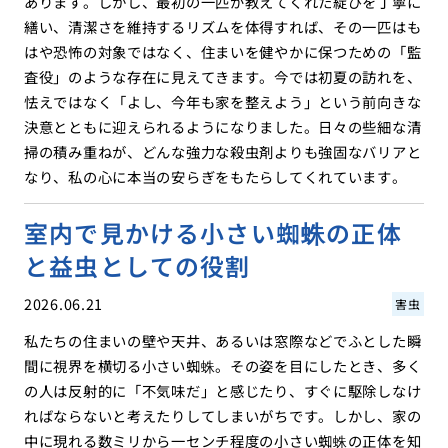
あります。しかし、最初の一匹が教えてくれた綻びを丁寧に
繕い、清潔さを維持するリズムを体得すれば、その一匹はも
はや恐怖の対象ではなく、住まいを健やかに保つための「監
査役」のような存在に見えてきます。今では初夏の訪れを、
怯えではなく「よし、今年も家を整えよう」という前向きな
決意とともに迎えられるようになりました。日々の些細な清
掃の積み重ねが、どんな強力な殺虫剤よりも強固なバリアと
なり、私の心に本当の安らぎをもたらしてくれています。
室内で見かける小さい蜘蛛の正体
と益虫としての役割
2026.06.21
害虫
私たちの住まいの壁や天井、あるいは窓際などでふとした瞬
間に視界を横切る小さい蜘蛛。その姿を目にしたとき、多く
の人は反射的に「不気味だ」と感じたり、すぐに駆除しなけ
ればならないと考えたりしてしまいがちです。しかし、家の
中に現れる数ミリから一センチ程度の小さい蜘蛛の正体を知