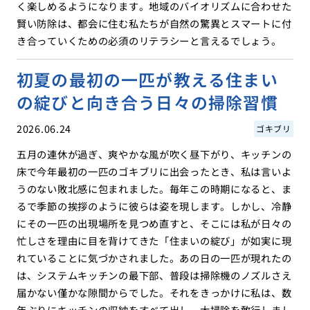
く楽しめるようになります。地域のバイオリズムに合わせた
賢い防除は、都会に住む私たちが自然の驚異とスマートに付
き合っていくための必須のリテラシーと言えるでしょう。
初夏の最初の一匹が教える住まい
の綻びと向き合う日々の掃除習慣
2026.06.24
ゴキブリ
五月の連休が過ぎ、爽やかな風が吹く昼下がり、キッチンの
床で今年最初の一匹のゴキブリに出会ったとき、私は言いよ
うのない敗北感に包まれました。毎年この時期になると、ま
るで季節の挨拶のように彼らは姿を現します。しかし、冷静
にその一匹の出現場所を見つめ直すと、そこには私が日々の
忙しさを理由に目を背けてきた「住まいの綻び」が如実に現
れていることに気づかされました。あの日の一匹が現れたの
は、システムキッチンの最下部、普段は掃除機のノズルさえ
届かない僅かな隙間からでした。それをきっかけに私は、数
年ぶりにキッチンの収納をすべて出し、大掃除を敢行しまし