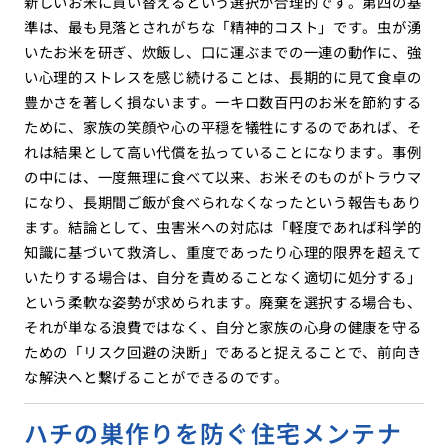
新しいお米に買い替えるという選択が合理的です。第四の基
準は、最も見落とされがちな「精神的コスト」です。虫が湧
いたお米を研ぎ、炊飯し、口に運ぶまでの一連の動作に、強
い心理的ストレスを感じ続けることは、長期的に見て食卓の
豊かさを著しく損ないます。一キロ数百円のお米を節約する
ために、家族の笑顔や心の平穏を犠牲にするのであれば、そ
れは結果として高い代償を払っていることになります。事例
の中には、一度無理に食べて以来、お米そのものがトラウマ
になり、長期間ご飯が食べられなくなったという報告もあり
ます。結論として、虫害米への対応は「軽度であれば科学的
知識に基づいて救済し、重度であったり心理的限界を超えて
いたりする場合は、自分を責めることなく適切に処分する」
という柔軟な姿勢が求められます。廃棄を選択する場合も、
それが単なる浪費ではなく、自分と家族の心身の健康を守る
ための「リスク回避の決断」であると捉えることで、前向き
な解決へと繋げることができるのです。
ハチの巣作りを防ぐ住宅メンテナ