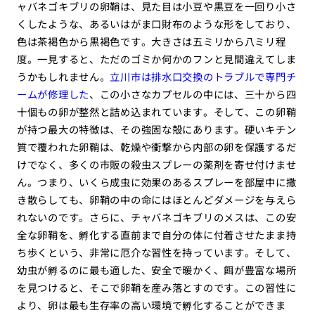
ャバネゴキブリの卵鞘は、見た目は小豆や黒豆を一回り小さ
くしたような、あるいはがま口財布のような形をしており、
色は茶褐色から黒褐色です。大きさは五ミリから八ミリ程
度。一見すると、ただのゴミか何かのフンと見間違えてしま
うかもしれません。
立川市は排水口交換のトラブルで専門チ
ームが修理した
、この小さなカプセルの中には、三十から四
十個もの卵が整然と詰め込まれています。そして、この卵鞘
が持つ最大の特徴は、その強固な殻にあります。硬いキチン
質で覆われた卵鞘は、乾燥や衝撃から内部の卵を保護するだ
けでなく、多くの市販の殺虫スプレーの薬剤を寄せ付けませ
ん。つまり、いくら成虫に効果のあるスプレーを部屋中に撒
き散らしても、卵鞘の中の命にはほとんどダメージを与えら
れないのです。さらに、チャバネゴキブリのメスは、この安
全な卵鞘を、孵化する直前まで自分の体に付着させたまま持
ち歩くという、非常に厄介な習性を持っています。そして、
幼虫が孵るのに最も適した、安全で暖かく、餌が豊富な場所
を見つけると、そこで卵鞘を産み落とすのです。この習性に
より、卵は最も生存率の高い環境で孵化することができま