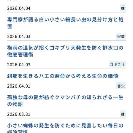
2026.04.04
蜂
専門家が語る白い小さい細長い虫の見分け方と処
置
2026.04.03
害虫
梅雨の湿気が招くゴキブリ大発生を防ぐ排水口の
徹底管理術
2026.04.03
ゴキブリ
刹那を生きるハエの寿命から考える生命の価値
2026.04.01
害虫
孤独な母の愛が紡ぐクマンバチの知られざる一生
の物語
2026.03.31
蜂
小さい蜘蛛の発生を防ぐために見直したい毎日の
掃除習慣