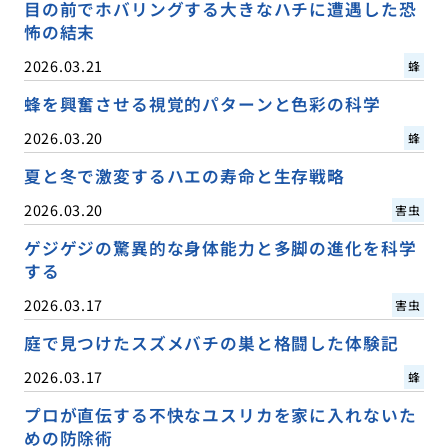
目の前でホバリングする大きなハチに遭遇した恐
怖の結末
2026.03.21
蜂
蜂を興奮させる視覚的パターンと色彩の科学
2026.03.20
蜂
夏と冬で激変するハエの寿命と生存戦略
2026.03.20
害虫
ゲジゲジの驚異的な身体能力と多脚の進化を科学
する
2026.03.17
害虫
庭で見つけたスズメバチの巣と格闘した体験記
2026.03.17
蜂
プロが直伝する不快なユスリカを家に入れないた
めの防除術