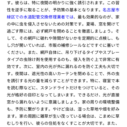
す。彼らは、特に夜間の明かりに強く誘引されます。この習
性を逆手に取ることが、予防策の基本となります。
名古屋市
緑区での水道配管交換修理業者では
、最も効果的なのが、家
の中に虫を侵入させないための対策です。夏場、窓を開けて
過ごす際には、必ず網戸を閉めることを徹底しましょう。そ
して、その網戸に破れや隙間がないかを定期的に点検し、も
し穴が開いていれば、市販の補修シールなどですぐに塞いで
ください。また、網戸自体に、吊り下げるタイプやスプレー
タイプの虫除け剤を使用するのも、侵入を防ぐ上で非常に有
効です。次に、室内の光が外に漏れるのを防ぐ工夫も大切で
す。夜間は、遮光性の高いカーテンを閉めることで、外の虫
を誘引する光の量を減らすことができます。特に、寝室で本
を読む際などに、スタンドライトだけをつけていると、その
光が格好の目印となってしまいます。できるだけ、光が直接
窓から漏れないように意識しましょう。家の周りの環境整備
も、予防に繋がります。やけど虫は、湿った草地や畑を好み
ます。家の周囲に雑草が生い茂っている場合は、こまめに草
むしりを行い、彼らの住処をなくすことが大切です。また、