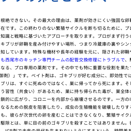
が根絶できない。その最大の理由は、薬剤が効きにくい強固な卵
存在です。この終わりのない繁殖サイクルを断ち切るために、プ
な知識と戦略に基づいたアプローチを取ります。プロがまず行う
ゴキブリが卵鞘を産み付けやすい場所、つまり冷蔵庫の裏やシン
熟知しています。特殊な機材や長年の経験を元に、隠された卵鞘
こも西尾市のキッチン専門チームの配管交換修理にトラブルで
、
異なる、プロ専用の薬剤です。その中でも特に重要な役割を果た
制御剤）」です。ベイト剤は、ゴキブリが好む成分に、即効性で
キブリは、すぐに死ぬのではなく、巣に帰ってから死にます。そ
いう習性（共食い）があるため、巣に持ち帰られた毒が、巣全体
鎖的に広がり、コロニーを内部から崩壊させるのです。一方のI
になるための脱皮を阻害したり、成虫の生殖機能を破壊したりす
ても、彼らが次世代の卵を産むことはできなくなり、繁殖サイク
の駆除とは、単に目の前のゴキブリを殺すことではありません。
、IGR剤で未来の世代を生まれないようにするという、時間差