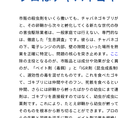
市販の殺虫剤をいくら撒いても、チャバネゴキブリ
と、その卵鞘から次々と孵化してくる新たな世代の
の害虫駆除業者は、一般家庭では行えない、専門的
は、徹底した「生息調査」です。彼らは、チャバネ
の下、電子レンジの内部、壁の隙間といった場所を
巣を正確に特定し、問題の核心を突き止めます。
こ
除の主役となるのが、市販品とは成分や効果が全く
のが、「ベイト剤（毒餌）」と「IGR剤（昆虫成長
く、遅効性の毒を混ぜたものです。これを食べたゴ
て、ゴキブリには仲間やそのフン、死骸を食べると
仲間、さらには卵鞘から孵ったばかりの幼虫にまで連
剤は、ゴキブリを直接殺すのではなく、幼虫が成虫
薬剤です。これにより、たとえ卵鞘から幼虫が孵っ
そのものを根本から断ち切ることができます。プロ
らの生態と習性を逆手に取り、ベイト剤で巣を根絶し