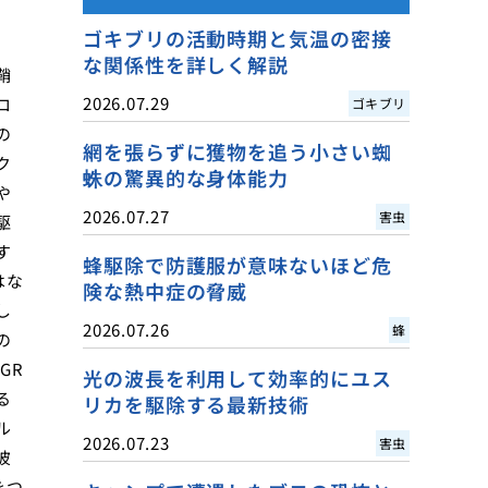
ゴキブリの活動時期と気温の密接
な関係性を詳しく解説
鞘
2026.07.29
ロ
ゴキブリ
の
網を張らずに獲物を追う小さい蜘
ク
蛛の驚異的な身体能力
や
2026.07.27
害虫
駆
す
蜂駆除で防護服が意味ないほど危
はな
険な熱中症の脅威
し
2026.07.26
蜂
の
GR
光の波長を利用して効率的にユス
る
リカを駆除する最新技術
ル
2026.07.23
害虫
彼
をつ