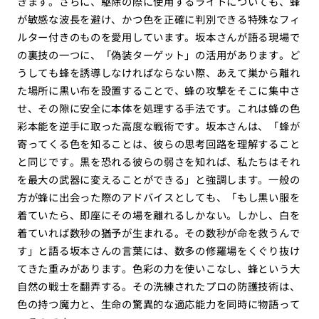
きます。さらに、駆除の際に使用するライトについても、蜂
が敏感な波長を避け、かつ色を正確に判別できる特殊なフィ
ルター付きのものを愛用しています。坂本さんが語る現場で
の裏技の一つに、「偽装ターゲット」の活用があります。ど
うしても蜂を誘導しなければならない際、あえて巣から離れ
た場所に黒い布を設置することで、蜂の攻撃をそこに集中さ
せ、その隙に安全に本体を処理する手法です。これは蜂の色
彩本能を逆手に取った高度な戦術です。坂本さんは、「蜂が
寄ってくる色を知ることは、彼らの思考回路を理解すること
と同じです。黒を恐れる彼らの弱さを知れば、私たちはそれ
を最大の武器に変えることができる」と強調します。一般の
方が蜂に出会った際のアドバイスとしても、「もし黒い服を
着ていたら、即座にその場を離れるしかない。しかし、白を
着ていれば数秒の猶予が生まれる。その数秒が命を救うんで
す」と語る坂本さんの言葉には、数多の修羅場をくぐり抜け
てきた重みがあります。色彩の力を使いこなし、蜂という大
自然の戦士を翻弄する。その洗練されたプロの防護技術は、
色の持つ魔力と、生命の驚異的な適応能力を同時に物語って