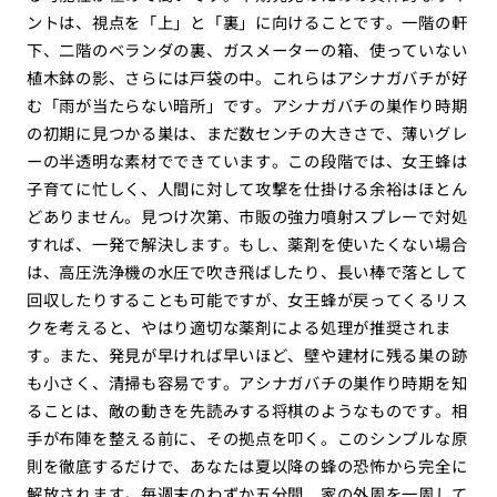
ントは、視点を「上」と「裏」に向けることです。一階の軒
下、二階のベランダの裏、ガスメーターの箱、使っていない
植木鉢の影、さらには戸袋の中。これらはアシナガバチが好
む「雨が当たらない暗所」です。アシナガバチの巣作り時期
の初期に見つかる巣は、まだ数センチの大きさで、薄いグレ
ーの半透明な素材でできています。この段階では、女王蜂は
子育てに忙しく、人間に対して攻撃を仕掛ける余裕はほとん
どありません。見つけ次第、市販の強力噴射スプレーで対処
すれば、一発で解決します。もし、薬剤を使いたくない場合
は、高圧洗浄機の水圧で吹き飛ばしたり、長い棒で落として
回収したりすることも可能ですが、女王蜂が戻ってくるリス
クを考えると、やはり適切な薬剤による処理が推奨されま
す。また、発見が早ければ早いほど、壁や建材に残る巣の跡
も小さく、清掃も容易です。アシナガバチの巣作り時期を知
ることは、敵の動きを先読みする将棋のようなものです。相
手が布陣を整える前に、その拠点を叩く。このシンプルな原
則を徹底するだけで、あなたは夏以降の蜂の恐怖から完全に
解放されます。毎週末のわずか五分間、家の外周を一周して