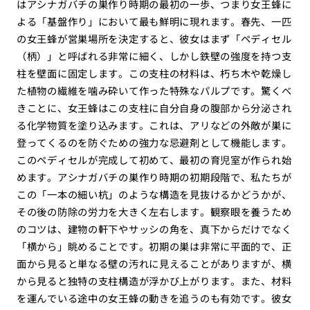
はアシナガバチの巣作り時期の最初の一歩、つまり女王蜂に
よる「基盤作り」において最も鮮明に現れます。春先、一匹
の女王蜂が営巣場所を決定すると、彼女はまず「ペディセル
（柄）」と呼ばれる非常に細く、しかし鉄壁の強度を持つ支
柱を壁面に固定します。この支柱の材料は、朽ち木や乾燥し
た植物の繊維を噛み砕いて作った特殊なパルプです。驚くべ
きことに、女王蜂はこの支柱に自分自身の腹部から分泌され
る化学物質を塗り込みます。これは、アリなどの外敵が巣に
登ってくるのを防ぐための強力な忌避剤として機能します。
このペディセルが完成して初めて、最初の育児室が作られ始
めます。アシナガバチの巣作り時期の初期段階で、私たちが
この「一本の細い杭」のような構造を見抜けるかどうかが、
その後の防除の労力を大きく左右します。観察眼を養うため
のコツは、建物の軒下やサッシの角を、真下からだけでなく
「横から」眺めることです。初期の巣は非常に平面的で、正
面から見ると単なる壁の汚れに見えることがありますが、横
から見ると独特の支柱構造が浮かび上がります。また、材料
を運んでいる途中の女王蜂の動きを追うのも有効です。彼女