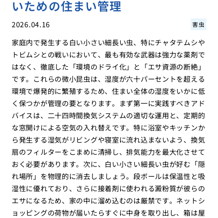
いための住まい管理
2026.04.16
害虫
家庭内で発生する白い小さい細長い虫、特にチャタテムシや
トビムシとの戦いにおいて、最も有効な武器は強力な薬剤で
はなく、徹底した「環境のドライ化」と「エサ資源の断絶」
です。これらの微小昆虫は、湿度が六十パーセントを超える
環境で爆発的に繁殖するため、住まい全体の湿度をいかに低
く保つかが管理の要となります。まず第一に実践すべきアド
バイスは、二十四時間換気システムの適切な運用と、定期的
な窓開けによる空気の入れ替えです。特に浴室やキッチンか
ら発生する湿気がリビングや寝室に流れ込まないよう、換気
扇のフィルターをこまめに清掃し、排気能力を最大化させて
おく必要があります。次に、白い小さい細長い虫が好む「隠
れ場所」を物理的に消去しましょう。段ボールは保温性と吸
湿性に優れており、さらに接着剤に使われる澱粉質が彼らの
エサになるため、家の中に溜め込むのは厳禁です。ネットシ
ョッピングの荷物が届いたらすぐに中身を取り出し、箱は屋