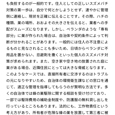
も負担するのが一般的です。住人としての正しいスズメバチ
対策の第一歩は、自分で何とかしようとせず、速やかに管理
側に連絡し、現状を正確に伝えることです。その際、ハチの
種類、巣の場所、おおよその大きさを伝えると、業者への手
配がスムーズになります。しかし、ベランダのような「専有
部分」に巣が作られた場合は、自治体や契約条件によって判
断が分かれることがあります。一般的には住人の不注意によ
るものと見なされることも多いため、日頃からベランダに不
用品を置かない、忌避剤を撒くといった個人のスズメバチ対
策が求められます。また、空き家や空き地の放置された庭に
巣がある場合、近隣住民にとっては大きな脅威となります。
このようなケースでは、直接所有者に交渉するのはトラブル
の元になりやすいため、自治体の環境衛生課などの窓口を通
じて、適正な管理を指導してもらうのが賢明な方法です。多
くの自治体では蜂の巣駆除に関する相談を受け付けており、
一部では駆除費用の補助金制度や、防護服の無料貸し出しを
行っているところもあります。法的にも、工作物責任という
考え方があり、所有者が危険な蜂の巣を放置して第三者に被