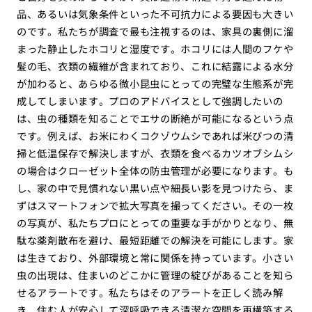
品、あるいは気象条件といった不可抗力による要因も大きい
のです。私たちが調査で最も注視するのは、家具の裏側に溜
まった静止したホコリと湿度です。ホコリには人間のフケや
髪の毛、衣類の繊維が含まれており、これに結露による水分
が加わると、あらゆる微小昆虫にとっての完璧な生態系が完
成してしまいます。プロのアドバイスとして強調したいの
は、虫の種類を知ることでエサの断絶が可能になるという点
です。例えば、お米にわくコクゾウムシであれば米びつの清
掃と低温保存で解決しますが、衣類を食べるカツオブシムシ
の場合はクローゼット全体の防虫管理が必要になります。も
し、家の中で見慣れない黒い点や細長い影を見つけたら、ま
ずはスマートフォンで拡大写真を撮ってください。その一枚
の写真が、私たちプロにとっての重要な手がかりとなり、無
駄な薬剤散布を避け、最短距離での解決を可能にします。家
は生きており、外部環境と常に関係を持っています。小さい
虫の出現は、住まいのどこかに管理の綻びがあることを知ら
せるアラートです。私たちはそのアラートを正しく読み解
き、住む人が安心して深呼吸できる清潔な空間を再構築する