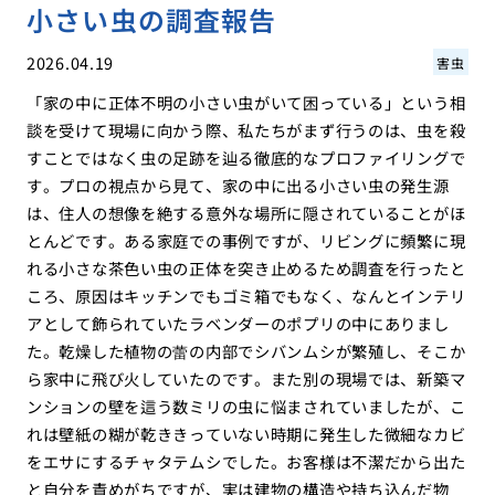
小さい虫の調査報告
2026.04.19
害虫
「家の中に正体不明の小さい虫がいて困っている」という相
談を受けて現場に向かう際、私たちがまず行うのは、虫を殺
すことではなく虫の足跡を辿る徹底的なプロファイリングで
す。プロの視点から見て、家の中に出る小さい虫の発生源
は、住人の想像を絶する意外な場所に隠されていることがほ
とんどです。ある家庭での事例ですが、リビングに頻繁に現
れる小さな茶色い虫の正体を突き止めるため調査を行ったと
ころ、原因はキッチンでもゴミ箱でもなく、なんとインテリ
アとして飾られていたラベンダーのポプリの中にありまし
た。乾燥した植物の蕾の内部でシバンムシが繁殖し、そこか
ら家中に飛び火していたのです。また別の現場では、新築マ
ンションの壁を這う数ミリの虫に悩まされていましたが、こ
れは壁紙の糊が乾ききっていない時期に発生した微細なカビ
をエサにするチャタテムシでした。お客様は不潔だから出た
と自分を責めがちですが、実は建物の構造や持ち込んだ物