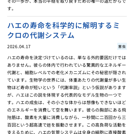
その一歩が、本当の平穏を取り戻すための唯一の道だからで
す。
ハエの寿命を科学的に解明するミ
クロの代謝システム
2026.04.17
害虫
ハエの寿命を決定づけているのは、単なる外的要因だけでは
ありません。彼らの体内で行われている驚異的なエネルギー
代謝と、細胞レベルでの老化メカニズムにその秘密が隠され
ています。生物学の世界には、体重あたりの代謝量が多い生
物ほど寿命が短いという「代謝率説」という仮説があります
が、ハエはこの説を体現する代表的なモデル生物の一つで
す。ハエの成虫は、その小さな体からは想像もできないほど
のエネルギーを消費して空を舞います。彼らの胸部にある飛
翔筋は、酸素を大量に消費しながら、一秒間に二百回から三
百回という超高速で翅を振動させます。この高負荷な活動を
支えるために、ハエの気管システムは全身の細胞に直接酸素