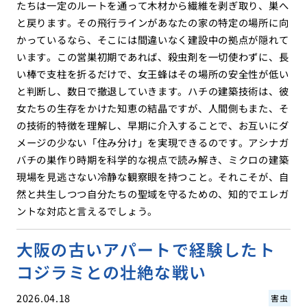
たちは一定のルートを通って木材から繊維を剥ぎ取り、巣へ
と戻ります。その飛行ラインがあなたの家の特定の場所に向
かっているなら、そこには間違いなく建設中の拠点が隠れて
います。この営巣初期であれば、殺虫剤を一切使わずに、長
い棒で支柱を折るだけで、女王蜂はその場所の安全性が低い
と判断し、数日で撤退していきます。ハチの建築技術は、彼
女たちの生存をかけた知恵の結晶ですが、人間側もまた、そ
の技術的特徴を理解し、早期に介入することで、お互いにダ
メージの少ない「住み分け」を実現できるのです。アシナガ
バチの巣作り時期を科学的な視点で読み解き、ミクロの建築
現場を見逃さない冷静な観察眼を持つこと。それこそが、自
然と共生しつつ自分たちの聖域を守るための、知的でエレガ
ントな対応と言えるでしょう。
大阪の古いアパートで経験したト
コジラミとの壮絶な戦い
2026.04.18
害虫