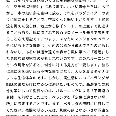
グ（空を飛ぶ行動）」にあります。小さい蜘蛛たちは、お尻
から一本の細い糸を空中に放ち、それをパラグライダーのよ
うに風に乗せることで、空高くへと舞い上がります。上昇気
流を捉えた彼らは、地上から数千メートルの上空まで到達す
ることもあり、風に流されて数百キロメートル先まで旅をす
ることさえ可能です。つまり、あなたのマンションのベラン
ダにいる小さな蜘蛛は、近所の公園から飛んできたのかもし
れないし、あるいは遥か遠くの森から風に乗って「着陸」し
た勇敢な冒険家なのかもしれないのです。このバルーニング
という現象を知ると、蜘蛛に対する見方が一変します。彼ら
は単に床を這い回る不快な虫ではなく、大空を渡るダイナミ
ックな生命体なのです。しかし、実生活においてベランダが
蜘蛛の巣だらけになるのは避けたいものです。高層階での蜘
蛛対策において重要なのは、バルーニングによる「不可避の
着陸」を前提とした上で、ベランダを「定住に適さない場
所」に設定することです。まず、ベランダの照明に注目して
ください。夜間の明るい光は、蜘蛛の餌となる小さな羽虫を