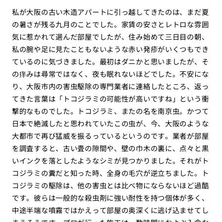
私が大阪の古い木造アパートに引っ越してきたのは、まだ夏
の暑さが残る九月のことでした。家賃の安さとレトロな雰囲
気に惹かれて選んだ部屋でしたが、住み始めて三日目の朝、
私の腕や足に見たこともないような赤い発疹がいくつもでき
ているのに気づきました。最初はダニかと思いましたが、そ
の痒みは尋常ではなく、夜も眠れないほどでした。不安にな
り、大阪市内の害虫駆除の専門業者に連絡したところ、返っ
てきた言葉は「トコジラミの可能性が高いですね」という衝
撃的なものでした。トコジラミ、またの名を南京虫。かつて
日本で絶滅したと思われていたこの虫が、今、大阪のような
大都市で再び猛威を振るっているというのです。業者が部屋
を調査すると、古い畳の隙間や、壁の巾木の裏に、点々と黒
いインクを落としたようなシミが見つかりました。それがト
コジラミの糞だと知った時、全身の毛穴が逆立ちました。ト
コジラミの駆除は、他の害虫とは比べ物にならないほど過酷
です。彼らは一般的な殺虫剤に強い耐性を持つ個体が多く、
中途半端な噴霧ではかえって部屋の奥深くに逃げ込ませてし