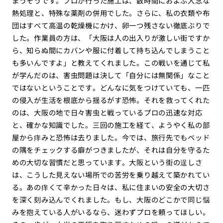
まうそうです。プロが行った施工は、数時間におよぶ入念な
熱処理と、特殊な薬剤の併用でした。さらに、私の衣類や布
団はすべて高温の乾燥機にかけ、卵一つ残さない徹底ぶりで
した。作業員の方は、「大阪は人の出入りが激しい街ですか
ら、知らぬ間にカバンや服に付着して持ち込んでしまうこと
も多いんですよ」と教えてくれました。この戦いを通じて私
が学んだのは、害虫問題は決して「自分には無関係」なこと
ではないということです。どんなに気をつけていても、一匹
の侵入が生活を根底から揺るがす恐怖。それを救ってくれた
のは、大阪の地で日々害虫と戦っているプロの迅速な対応
と、確かな知識でした。三回の施工を経て、ようやく私の部
屋から痒みと恐怖は去りました。今では、旅行先でもベッド
の隅をチェックする癖がつきましたが、それは自分を守るた
めの大切な習慣だと思っています。大阪という街の逞しさ
は、こうした見えない場所での苦労を乗り越えて築かれてい
る。あの痒くて辛かった日々は、私に住まいの安全の大切さ
を深く刻み込んでくれました。もし、大阪のどこかで同じ悩
みを抱えている人がいるなら、迷わずプロを頼ってほしい。