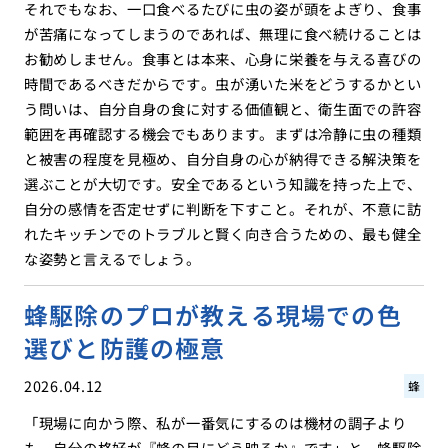
それでもなお、一口食べるたびに虫の姿が頭をよぎり、食事
が苦痛になってしまうのであれば、無理に食べ続けることは
お勧めしません。食事とは本来、心身に栄養を与える喜びの
時間であるべきだからです。虫が湧いた米をどうするかとい
う問いは、自分自身の食に対する価値観と、衛生面での許容
範囲を再確認する機会でもあります。まずは冷静に虫の種類
と被害の程度を見極め、自分自身の心が納得できる解決策を
選ぶことが大切です。安全であるという知識を持った上で、
自分の感情を否定せずに判断を下すこと。それが、不意に訪
れたキッチンでのトラブルと賢く向き合うための、最も健全
な姿勢と言えるでしょう。
蜂駆除のプロが教える現場での色
選びと防護の極意
2026.04.12
蜂
「現場に向かう際、私が一番気にするのは機材の調子より
も、自分の格好が『蜂の目にどう映るか』です」と、蜂駆除