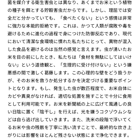
菌を媒介する衛生害虫とは異なり、あくまでお米という植物
の種子を餌とする貯穀害虫だからです。しかし、理屈では安
全だと分かっていても、「食べたくない」という感情は非常
に強力な本能的拒絶です。これは、かつて人類が腐敗や毒を
避けるために進化の過程で身につけた防御反応であり、現代
において清潔な食環境に慣れた私たちにとって、異物が混入
した食品を避けるのは当然の感覚と言えます。虫が湧いたお
米を目の前にしたとき、私たちは「食材を無駄にしてはいけ
ない」という道徳観と、「生理的に受け付けない」という嫌
悪感の間で激しく葛藤します。この心理的な壁をどう扱うか
が、そのお米を救うか処分するかを決定づける重要なポイン
トとなります。もし、発生した虫が数匹程度で、お米自体に
カビや異臭がなければ、適切な処置を施すことで十分に食用
として利用可能です。お米を新聞紙の上に広げて風通しの良
い日陰に置く「陰干し」を行えば、光を嫌うコクゾウムシな
どは自ら逃げ出していきます。また、洗米の段階で浮いてく
るお米や虫の残骸を丁寧に洗い流すことで、最終的な炊き上
がりには影響をほとんど残さない状態にまで浄化できます。