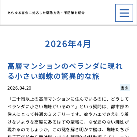
あらゆる害虫に対応した駆除方法・予防策を紹介
2026年4月
高層マンションのベランダに現れ
る小さい蜘蛛の驚異的な旅
2026.04.20
害虫
「二十階以上の高層マンションに住んでいるのに、どうして
ベランダに小さい蜘蛛がいるの？」という疑問は、都市部の
住人にとって共通のミステリーです。蚊やハエでさえ辿り着
けないような高度にあるはずの聖域に、なぜ翅のない蜘蛛が
現れるのでしょうか。この謎を解き明かす鍵は、蜘蛛たちが
数千万年前から受け継いできた驚異的な移動術「バルーニン