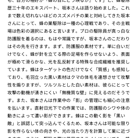
歴三十年のエキスパート、坂本さんは語り始めました。これ
まで数え切れないほどのスズメバチの巣と対峙してきた坂本
さんにとって、蜂の巣駆除は一種の心理戦であり、その主戦
場は色彩の選択にあると言います。プロの駆除員が真っ白な
防護服を着るのは、もはや常識ですが、坂本さんのこだわり
はその先を行きます。まず、防護服の素材です。単に白いだ
けでなく、蜂が針を立てる際の足場を作らせないよう、表面
が極めて滑らかな、光を乱反射する特殊な合成繊維を推奨し
ています。蜂はターゲットの色だけでなく「質感」も感知し
ており、毛羽立った黒い素材はクマの体毛を連想させて攻撃
性を煽りますが、ツルツルとした白い素材は、彼らにとって
攻撃の動機が湧きにくい「無機質な壁」に見えるのだそうで
す。また、坂本さんは作業中の「影」の管理にも細心の注意
を払います。直射日光下での作業では、防護服のシワや体の
動きによって濃い影ができます。蜂はこの動く影を「黒い
敵」と誤認して突っ込んでくるため、坂本さんは可能な限り
影を作らない体の向きや、光の当たり方を計算して巣に近づ