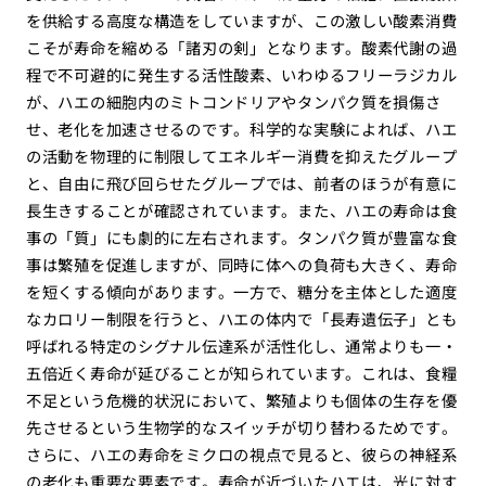
を供給する高度な構造をしていますが、この激しい酸素消費
こそが寿命を縮める「諸刃の剣」となります。酸素代謝の過
程で不可避的に発生する活性酸素、いわゆるフリーラジカル
が、ハエの細胞内のミトコンドリアやタンパク質を損傷さ
せ、老化を加速させるのです。科学的な実験によれば、ハエ
の活動を物理的に制限してエネルギー消費を抑えたグループ
と、自由に飛び回らせたグループでは、前者のほうが有意に
長生きすることが確認されています。また、ハエの寿命は食
事の「質」にも劇的に左右されます。タンパク質が豊富な食
事は繁殖を促進しますが、同時に体への負荷も大きく、寿命
を短くする傾向があります。一方で、糖分を主体とした適度
なカロリー制限を行うと、ハエの体内で「長寿遺伝子」とも
呼ばれる特定のシグナル伝達系が活性化し、通常よりも一・
五倍近く寿命が延びることが知られています。これは、食糧
不足という危機的状況において、繁殖よりも個体の生存を優
先させるという生物学的なスイッチが切り替わるためです。
さらに、ハエの寿命をミクロの視点で見ると、彼らの神経系
の老化も重要な要素です。寿命が近づいたハエは、光に対す