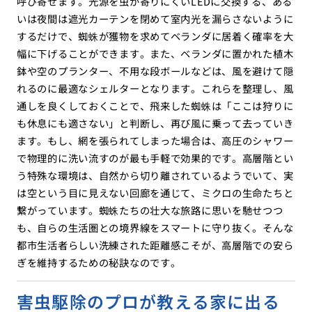
呼び寄せます。光源を虫が寄りにくいLEDに交換する、ある
いは夜間は遮光カーテンを閉めて室内光を漏らさないように
するだけで、蜘蛛が獲物を求めてベランダに居着く確率を大
幅に下げることができます。また、ベランダに置かれた植木
鉢や空のプランター、不用な段ボールなどは、風を避けて隠
れるのに最適なシェルターとなります。これらを整理し、風
通しを良くしておくことで、飛来した蜘蛛は「ここは狩りに
も休息にも適さない」と判断し、再び風に乗って去っていき
ます。もし、網を張られてしまった場合は、高圧のシャワー
で物理的に洗い流すのが最も手軽で効果的です。高層階とい
う特殊な環境は、自然から切り離されているようでいて、実
は空という目に見えない回廊を通じて、ミクロの生命たちと
繋がっています。蜘蛛たちの壮大な旅路に思いを馳せつつ
も、自らの生活圏との境界線をスマートに守り抜く。そんな
都市生活者らしい洗練された距離感こそが、高層階での安ら
ぎを維持するための秘訣なのです。
害虫駆除のプロが教える家に出る