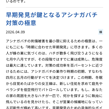
いるのです。
早期発見が鍵となるアシナガバチ
対策の極意
2026.04.09
蜂
アシナガバチの刺傷被害を最小限に抑えるための極意は、一
にも二にも「時期に合わせた早期発見」に尽きます。多くの
人が蜂の巣に気づくのは、ハチが数多く飛び交うようになる
七月や八月ですが、その段階ではすでに巣は成熟し、危険度
は最大に達しています。対策の成功率を百パーセントに近づ
けるためには、アシナガバチの巣作り時期の初期、すなわち
四月と五月の行動がすべてを決定づけます。この時期、冬眠
から目覚めたばかりの女王蜂は、新しい住処を求めて庭先や
ベランダを低空飛行でパトロールしています。もし、あなた
の家の周囲を大きなハチが一匹で、何かを探すように執拗に
飛んでいるのを見かけたら、そこが営巣の候補地になってい
る可能性が極めて高いです。早期発見のための具体的なポイ