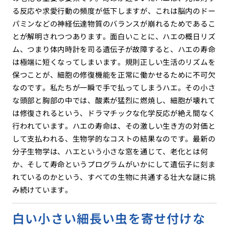
る反応や求愛行動の頻度が低下しますが、これは脳内のドー
パミンなどの神経伝達物質のバランスが崩れるためであるこ
とが解明されつつあります。面白いことに、ハエの概日リズ
ム、つまり体内時計を司る遺伝子が故障すると、ハエの寿命
は極端に短くなってしまいます。規則正しい生活のリズムを
保つことが、細胞の修復機能を正常に働かせるために不可欠
なのです。私たちが一瞬で手で払ってしまうハエ。その小さ
な頭部と胸部の中では、酸素が猛烈に燃焼し、細胞が壊れて
は修復されるという、ドラマチックな化学反応が絶え間なく
行われています。ハエの寿命は、その激しい生き方の対価と
して支払われる、生物学的なコストの結果なのです。最新の
分子生物学は、ハエという小さな窓を通じて、老化とは何
か、そして寿命というプログラムがいかにして遺伝子に刻ま
れているのかという、すべての生物に共通する壮大な謎に挑
み続けています。
白い小さい細長い虫を寄せ付けな