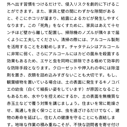
外へ出す習慣をつけるだけで、侵入リスクを劇的に下げるこ
とができます。また、家具と壁の間にわずかな隙間がある
と、そこにホコリが溜まり、結露によるカビが発生しやすく
なります。この「死角」をなくすために、家具はあえて十セ
ンチほど壁から離して配置し、掃除機のノズルが隅々まで届
くように工夫してください。清掃の際には、アルコール製剤
を活用することをお勧めします。チャタテムシはアルコール
に非常に弱く、さらにアルコールにはカビの菌糸を殺菌する
効果もあるため、エサと虫を同時に排除できる極めて効率的
な防除手段となります。クローゼットや押入れの中には除湿
剤を置き、衣類を詰め込みすぎないことも大切です。もし、
観葉植物を置いている場合は、土の表面に発生するキノコバ
エの幼虫（白くて細長い姿をしています）が原因となること
もあるため、水やりを控えめにするか、土の表面を無機質な
赤玉土などで覆う対策を講じましょう。住まいを常に乾燥さ
せ、風通しを良く保つことは、虫を遠ざけるだけでなく、建
物の寿命を延ばし、住む人の健康を守ることにも直結しま
す。地味な作業の積み重ねこそが、不快な訪問者を寄せ付け